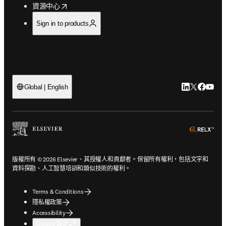
opens in new tab/window
資源中心
Sign in to products
LinkedIn
Twitter
Faceb
You
Global | English
ope
版權所有 © 2026 Elsevier、其授權人和貢獻者。保留所有權利，包括文字和
資料探勘、人工智慧培訓和類似技術的權利。
Terms & Conditions
隱私權政策
Accessibility
Cookie 設定