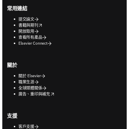
常用連結
提交論文
opens in new tab/window
書籍與期刊
開放取用
查看所有產品
Elsevier Connect
關於
關於 Elsevier
職業生涯
全球媒體關係
opens in new tab/window
廣告、重印與補充
支援
客戶支援