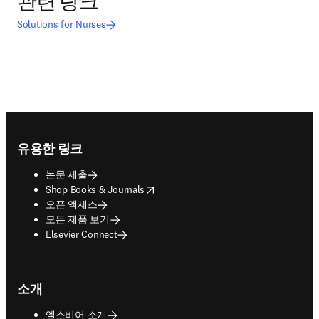
관련 링크
Solutions for Nurses
Footer navigation
유용한 링크
논문 제출
opens in new tab/window
Shop Books & Journals
오픈 액세스
모든 제품 보기
Elsevier Connect
소개
엘스비어 소개