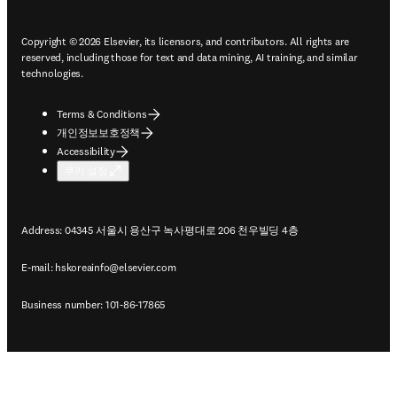
Copyright © 2026 Elsevier, its licensors, and contributors. All rights are
reserved, including those for text and data mining, AI training, and similar
technologies.
Terms & Conditions
개인정보보호정책
Accessibility
쿠키 설정
Address: 04345 서울시 용산구 녹사평대로 206 천우빌딩 4층
E-mail:
hskoreainfo@elsevier.com
Business number: 101-86-17865