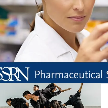
opens in new tab/window
 시청하기.