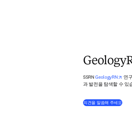
Geology
open
SSRN 
GeologyRN
 연
과 발전을 탐색할 수 있
(
새 
의견을 말씀해 주세요