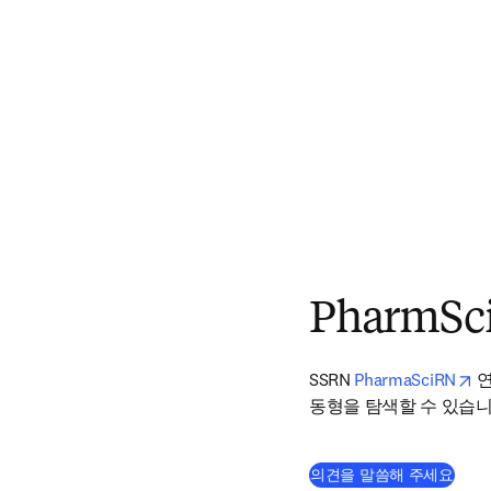
PharmSc
op
SSRN 
PharmaSciRN
 
동형을 탐색할 수 있습니
(
새 
의견을 말씀해 주세요