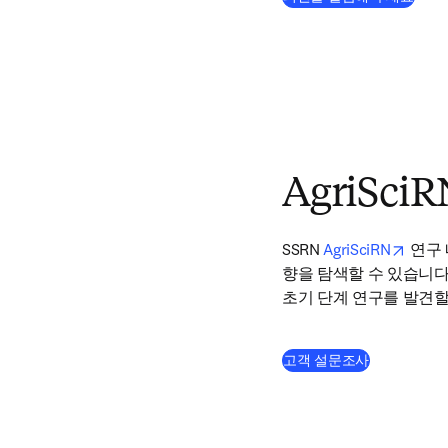
AgriSciR
opens
SSRN 
AgriSciRN
 연구
향을 탐색할 수 있습니다
초기 단계 연구를 발견할
(
새 탭/창에
고객 설문조사