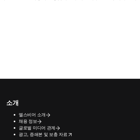
소개
엘스비어 소개
채용 정보
글로벌 미디어 관계
opens in new tab/window
광고, 증쇄본 및 보충 자료