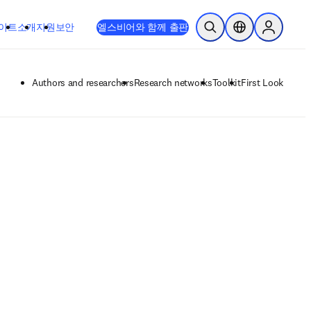
이트
소개
지원
보안
엘스비어와 함께 출판
검색 열기
위치 선택기
Sign in to
Authors and researchers
Research networks
Toolkit
First Look