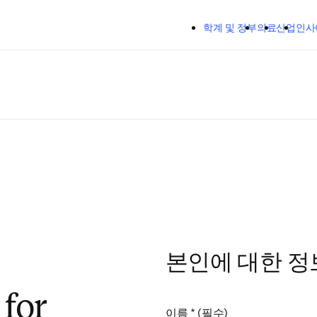
주요 콘텐츠로 건너뛰기
학계 및 정부
의료
산업
인사
본인에 대한 정
for
이름
*
(필수)