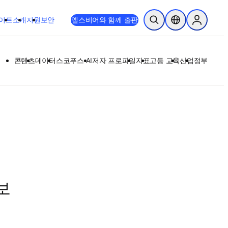
이트
소개
지원
보안
엘스비어와 함께 출판
검색 열기
위치 선택기
Sign in to
콘텐츠
데이터
스코푸스 AI
저자 프로파일
지표
고등 교육
산업
정부
보