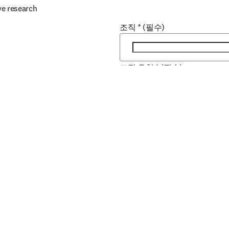
ve research
조직
*
(필수)
조직 유형
*
(필수)
r.
Scopus
도시
*
(필수)
국가 / 지역
*
(필수)
영업 팀이 어떻게 도와드릴 수 