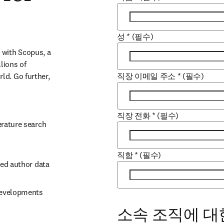
성
*
(필수)
with Scopus, a 
ions of 
d. Go further, 
직장 이메일 주소
*
(필수)
직장 전화
*
(필수)
rature search 
직함
*
(필수)
ked author data
developments 
소속 조직에 대