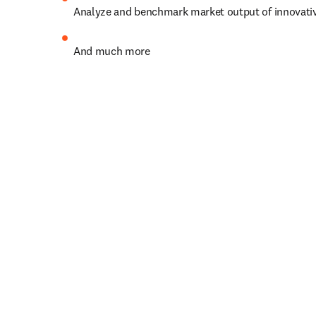
Analyze and benchmark market output of innovati
And much more
Let's shape progress togethe
Already a subscriber?
Go to 
opens in new tab/window
opens in new tab/window
Need help? 
Get Scopus support