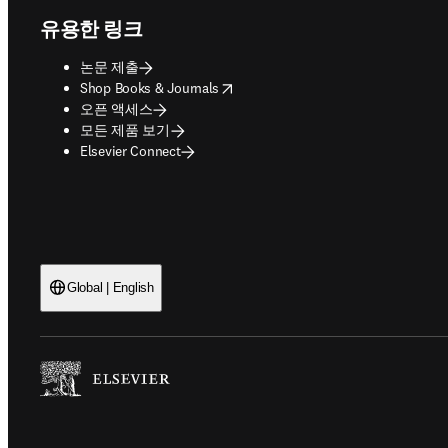
유용한 링크
논문 제출
opens in new tab/window
Shop Books & Journals
오픈 액세스
모든 제품 보기
Elsevier Connect
Global | English