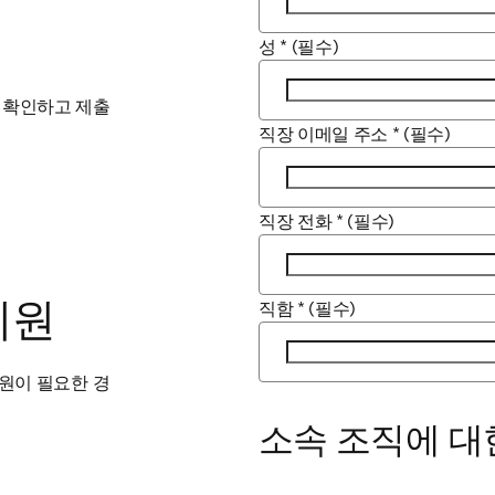
 tab/window
성
*
(필수)
 확인하고 제출 
직장 이메일 주소
*
(필수)
window
직장 전화
*
(필수)
직함
*
(필수)
원​
원이 필요한 경
소속 조직에 대