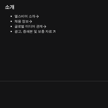
소개
엘스비어 소개
채용 정보
글로벌 미디어 관계
opens in new tab/window
광고, 증쇄본 및 보충 자료