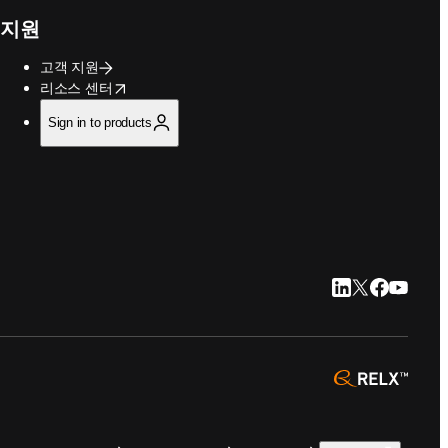
지원
고객 지원
opens in new tab/window
리소스 센터
Sign in to products
LinkedIn 새 탭/
Twitter 새 탭
Facebook
YouTub
opens 