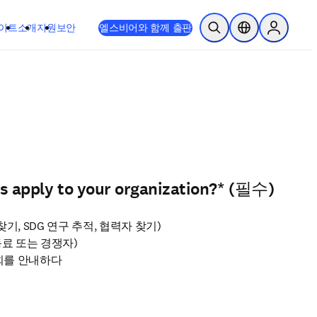
이트
소개
지원
보안
엘스비어와 함께 출판
검색 열기
위치 선택기
Sign in to
s apply to your organization?
*
(필수)
찾기, SDG 연구 추적, 협력자 찾기)
동료 또는 경쟁자)
회를 안내하다