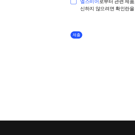
opens in new tab
엘스비어
로부터 관련 제품,
신하지 않으려면 확인란을
Company Division
제출