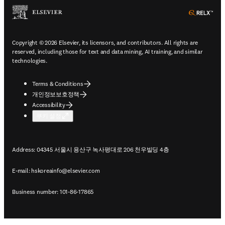
ope
Copyright © 2026 Elsevier, its licensors, and contributors. All rights are
reserved, including those for text and data mining, AI training, and similar
technologies.
Terms & Conditions
개인정보보호정책
Accessibility
쿠키 설정
Address: 04345 서울시 용산구 녹사평대로 206 천우빌딩 4층
E-mail:
hskoreainfo@elsevier.com
Business number: 101-86-17865