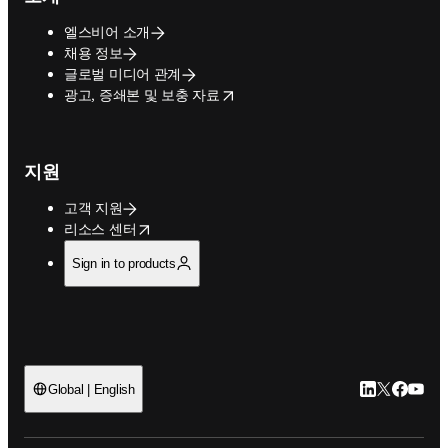
엘스비어 소개
채용 정보
글로벌 미디어 관계
opens in new tab/window
광고, 증쇄본 및 보충 자료
지원
고객 지원
opens in new tab/window
리소스 센터
Sign in to products
LinkedIn 새
Twitter 
Facebo
YouT
Global | English