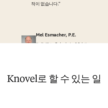
적이 없습니다.
Mel Esmacher, P.E.
Veolia Water Technologies & Solutions
Knovel로 할 수 있는 일