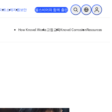
이트
소개
지원
보안
엘스비어와 함께 출판
검색 열기
위치 선택기
Sign in to
How Knovel Works
고등교육
Knovel Corrosion
Resources