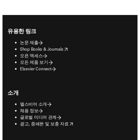
Footer navigation
유용한 링크
논문 제출
opens in new tab/window
Shop Books & Journals
오픈 액세스
모든 제품 보기
Elsevier Connect
소개
엘스비어 소개
채용 정보
글로벌 미디어 관계
opens in new tab/window
광고, 증쇄본 및 보충 자료