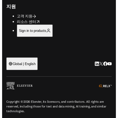
지원
고객 지원
opens in new tab/window
리소스 센터
Sign in to products
LinkedIn 새
Twitter 
Facebo
YouT
Global | English
ope
Copyright © 2026 Elsevier, its licensors, and contributors. All rights are
reserved, including those for text and data mining, AI training, and similar
technologies.