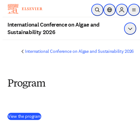
주요 콘텐츠로 건너뛰기
검색 열기
위치 선택기
Sign in to
me
International Conference on Algae and
Sustainability 2026
메뉴
International Conference on Algae and Sustainability 2026
Program
(
새 탭/창에서 열기
)
View the program