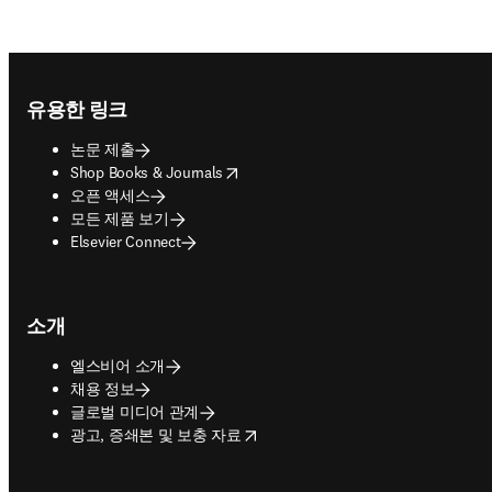
Footer navigation
유용한 링크
논문 제출
opens in new tab/window
Shop Books & Journals
오픈 액세스
모든 제품 보기
Elsevier Connect
소개
엘스비어 소개
채용 정보
글로벌 미디어 관계
opens in new tab/window
광고, 증쇄본 및 보충 자료