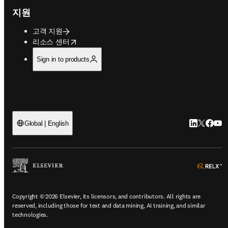
지원
고객 지원
opens in new tab/window
리소스 센터
Sign in to products
LinkedIn
Twitter
Faceb
You
Global | English
o
Copyright © 2026 Elsevier, its licensors, and contributors. All rights are
reserved, including those for text and data mining, AI training, and similar
technologies.