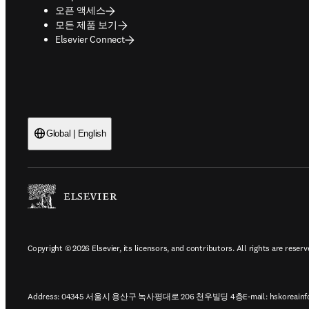
오픈 액세스
모든 제품 보기
Elsevier Connect
Global | English
Copyright © 2026 Elsevier, its licensors, and contributors. All rights are reserv
Address: 04345 서울시 용산구 녹사평대로 206 천우빌딩 4층
E-mail:
hskoreainf