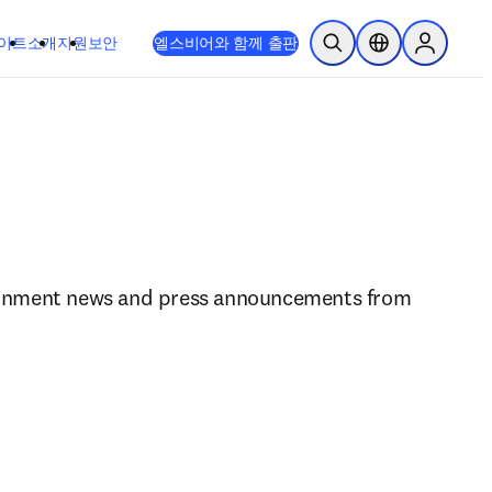
이트
소개
지원
보안
엘스비어와 함께 출판
검색 열기
위치 선택기
Sign in to
rnment news and press announcements from 