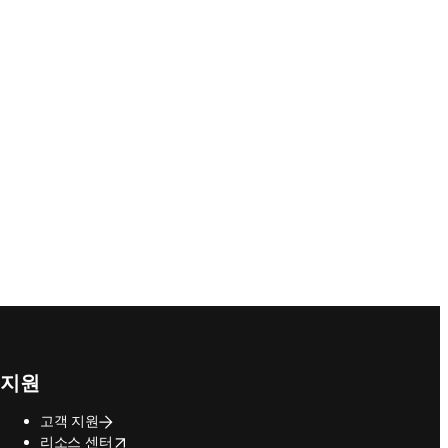
지원
고객 지원
opens in new tab/window
리소스 센터