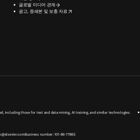
글로벌 미디어 관계
opens in new tab/window
광고, 증쇄본 및 보충 자료
ed, including those for text and data mining, AI training, and similar technologies.
o@elsevier.com
Business number: 101-86-17865