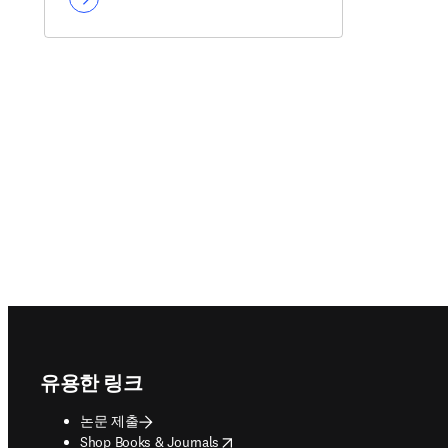
Footer navigation
유용한 링크
논문 제출
opens in new tab/window
Shop Books & Journals