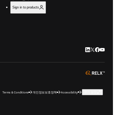
Sign in to products
LinkedIn 새 탭/
Twitter 새 탭
Facebook
YouTub
opens 
Terms & Conditions
개인정보보호정책
Accessibility
쿠키 설정