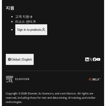
지원
고객 지원
opens in new tab/window
리소스 센터
Sign in to products
LinkedIn 새
Twitter 
Facebo
YouT
Global | English
ope
Copyright © 2026 Elsevier, its licensors, and contributors. All rights are
reserved, including those for text and data mining, AI training, and similar
technologies.