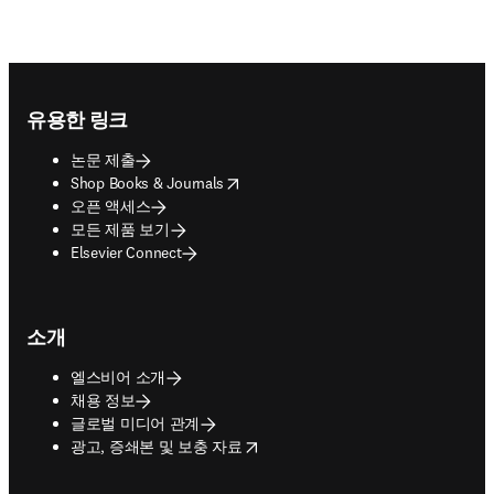
Footer navigation
유용한 링크
논문 제출
opens in new tab/window
Shop Books & Journals
오픈 액세스
모든 제품 보기
Elsevier Connect
소개
엘스비어 소개
채용 정보
글로벌 미디어 관계
opens in new tab/window
광고, 증쇄본 및 보충 자료