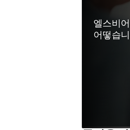
엘스비어
어떻습니