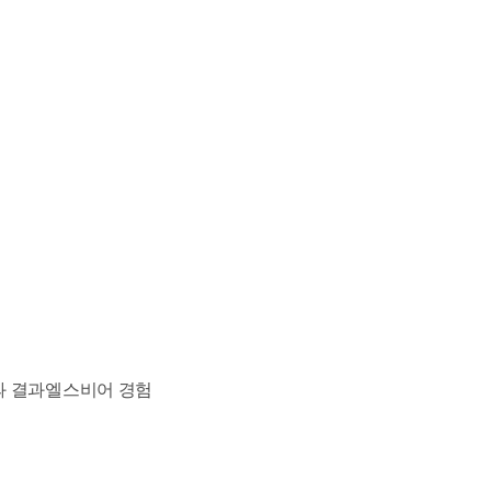
과 결과
엘스비어 경험