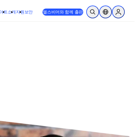
이트
소개
지원
보안
엘스비어와 함께 출판
검색 열기
위치 선택기
Sign in to