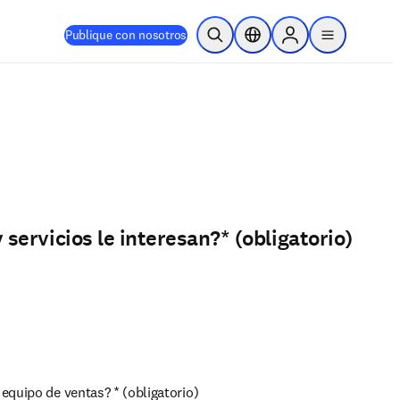
Publique con nosotros
Abrir búsqueda
Selector de ubicación
Sign in to products
menu
 servicios le interesan?
*
(obligatorio)
equipo de ventas?
*
(obligatorio)