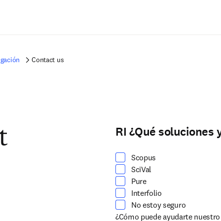
Saltar al contenido principal
igación
Contact us
RI ¿Qué soluciones y
Seleccione al menos una opción
t
Scopus
SciVal
Pure
Interfolio
No estoy seguro
¿Cómo puede ayudarte nuestro 