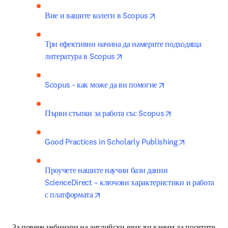
opens in new tab/wi
Вие и вашите колеги в Scopus
Три ефективни начина да намерите подходяща 
opens in new tab/window
литература в Scopus
opens in new tab
Scopus - как може да ви помогне
opens in new t
Първи стъпки за работа със Scopus
opens in ne
Good Practices in Scholarly Publishing
Проучете нашите научни бази данни 
ScienceDirect – ключови характеристики и работа 
opens in new tab/window
с платформата
За повече уебинари на английски език ви каним да посетите 