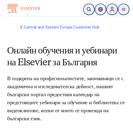
Skip to main content
Open Search
Location Selector
Sign in to p
menu
Central and Eastern Europe Customer Hub
Онлайн обучения и уебинари
на Elsevier за България
В подкрепа на професионалистите, занимаващи се с 
академична и изследователска дейност, нашият 
български портал предоставя календар на 
предстоящите уебинари за обучение и библиотека от 
видеоклипове, всеки от които се провежда на 
български език.