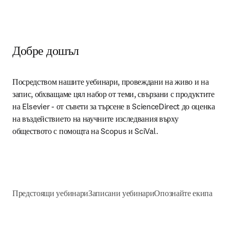
Добре дошъл
Посредством нашите уебинари, провеждани на живо и на 
запис, обхващаме цял набор от теми, свързани с продуктите 
на Elsevier - от съвети за търсене в ScienceDirect до оценка 
на въздействието на научните изследвания върху 
обществото с помощта на Scopus и SciVal.
Предстоящи уебинари
Записани уебинари
Опознайте екипа