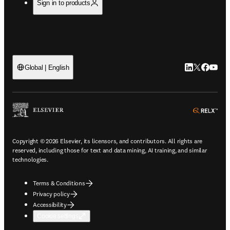
Sign in to products
LinkedIn open
Twitter ope
Facebook
YouTub
Global | English
ope
Copyright © 2026 Elsevier, its licensors, and contributors. All rights are
reserved, including those for text and data mining, AI training, and similar
technologies.
Terms & Conditions
Privacy policy
Accessibility
Cookie settings