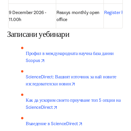
9 December 2026 - 
Reaxys monthly open 
Register here
11.00h
office 
Записани уебинари
Профил в международната научна база данни 
opens in new tab/window
Scopus
ScienceDirect: Вашият източник за най новите 
opens in new tab/window
изследователски новин
Как да ускорим своето проучване топ 5 опции на 
opens in new tab/window
ScienceDirect
opens in new tab/windo
Въведение в ScienceDirect