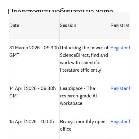
Предстоящи уебинари на живо
Date
Session
Registration
31 March 2026 - 09.30h 
Unlocking the power of 
Register here
GMT
ScienceDirect; find and 
work with scientific 
literature efficiently
14 April 2026 - 09.30h 
LeapSpace - The 
Register here
GMT
research-grade AI 
workspace
15 April 2026 - 11.00h
Reaxys monthly open 
Register here
office 