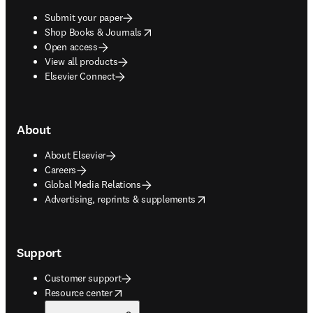
Submit your paper
opens in new tab/window
Shop Books & Journals
Open access
View all products
Elsevier Connect
About
About Elsevier
Careers
Global Media Relations
opens in new tab/window
Advertising, reprints & supplements
Support
Customer support
opens in new tab/window
Resource center