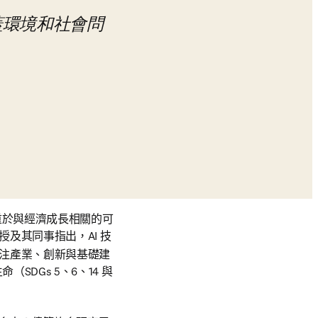
蓋環境和社會問
重於與經濟成長相關的可
ens in new tab/window
教授及其同事指出，AI 技
 關注產業、創新與基礎建
DGs 5、6、14 與 