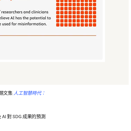
題文集 
人工智慧時代：
n new tab/window
I 對 SDG 成果的預測