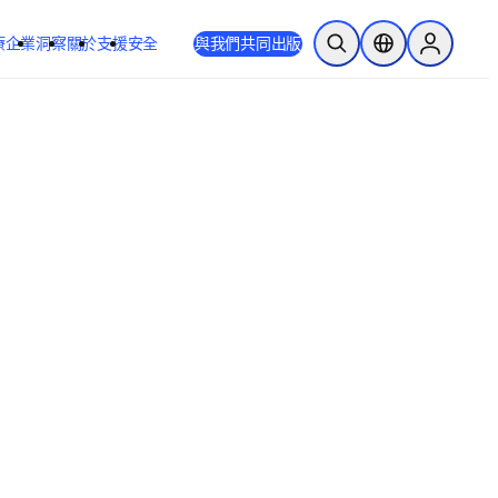
療
企業
洞察
關於
支援
安全
與我們共同出版
公開搜尋
位置選擇器
Sign in to