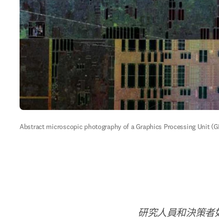
Abstract microscopic photography of a Graphics Processing Unit (GPU)
研究人員和決策者如