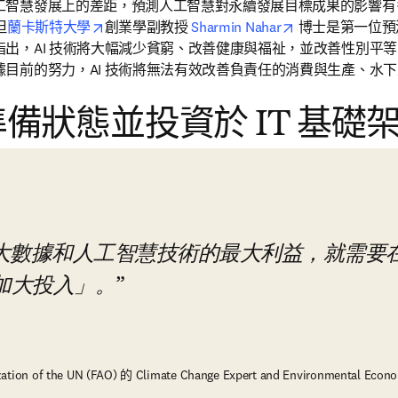
工智慧發展上的差距，預測人工智慧對永續發展目標成果的影響有
opens in new tab/window
opens in new ta
但
蘭卡斯特大學
創業學副教授 
Sharmin Nahar
 博士是第一位預測
，AI 技術將大幅減少貧窮、改善健康與福祉，並改善性別平等（SD
目前的努力，AI 技術將無法有效改善負責任的消費與生產、水下生
 準備狀態並投資於 IT 基礎
大數據和人工智慧技術的最大利益，就需要
加大投入」。
zation of the UN (FAO) 的 Climate Change Expert and Environmental Econ