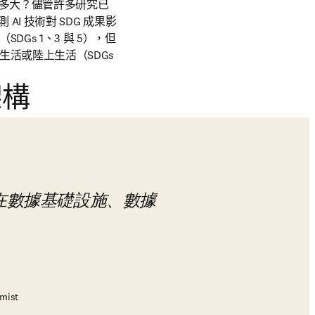
多大？儘管許多研究已
b/window
 AI 技術對 SDG 成果影
Gs 1、3 與 5），但
活或陸上生活（SDGs 
架構
在數據基礎設施、數據
omist