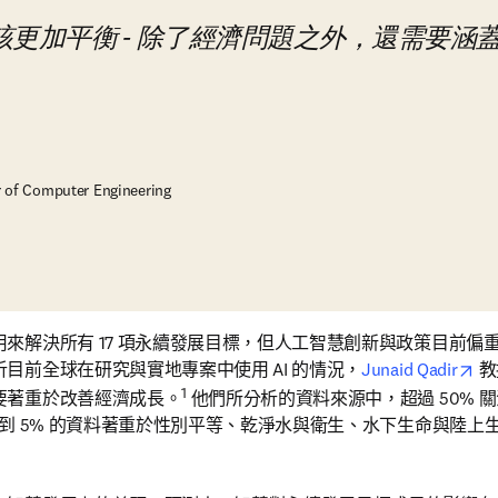
更加平衡 - 除了經濟問題之外，還需要涵
r of Computer Engineering
來解決所有 17 項永續發展目標，但人工智慧創新與政策目前偏
op
目前全球在研究與實地專案中使用 AI 的情況，
Junaid Qadir
 
1
要著重於改善經濟成長。
 他們所分析的資料來源中，超過 50%
到 5% 的資料著重於性別平等、乾淨水與衛生、水下生命與陸上生命（S