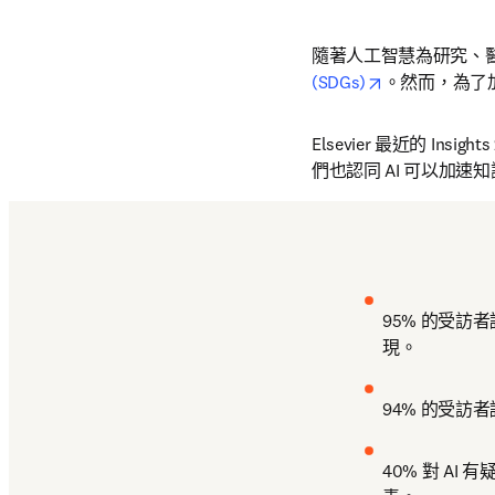
隨著人工智慧為研究、
opens in new 
(SDGs)
。然而，為了
Elsevier 最近的 I
們也認同 AI 可以加速
95% 的受
現。
94% 的受訪
40% 對 A