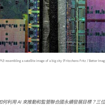
 resembling a satellite image of a big city (Fritzchens Fritz / Better Ima
何利用 AI 來推動和監管聯合國永續發展目標？三