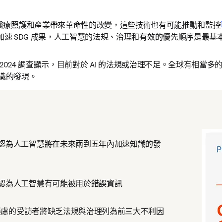
醫療照護和產業帶來革命性的改變，這些技術也有可能推動和監控
tab/window
加速 SDG 成果，人工智慧的法規、治理和有效的優先順序是最基
nsights 2024 調查顯示，目前對於 AI 的法規或治理不足。全球有
知識的發現。
訪者認為人工智慧將在未來兩到五年內加速知識的發
者認為人工智慧有可能被用於錯誤資訊
I 有疑慮的受訪者將缺乏法規與治理列為前三大不利因