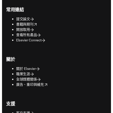
Footer navigation
常用連結
提交論文
opens in new tab/window
書籍與期刊
開放取用
查看所有產品
Elsevier Connect
關於
關於 Elsevier
職業生涯
全球媒體關係
opens in new tab/window
廣告、重印與補充
支援
客戶支援