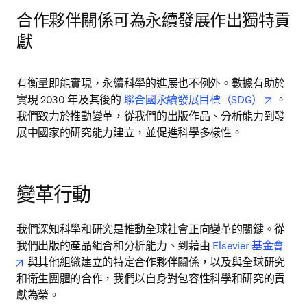
合作夥伴關係可為永續發展作出獨特貢
獻
有衡量即能實現，永續科學的進展也不例外。數據有助於
opens 
實現 2030 年及其後的 
聯合國永續發展目標（SDG）
 。
我們致力於推動變革，從我們的出版作品、分析能力到發
展中國家的研究能力建立，並促進科學多樣性。
變革行動
我們深知科學和研究是推動全球社會正向變革的關鍵。從
我們出版的產品組合和分析能力、到藉由 
Elsevier 基金會
opens in new tab/window
 與其他組織建立的特定合作夥伴關係，以及與全球研究
和衛生團體的合作，我們以自身對包容性科學和研究的貢
獻為榮。