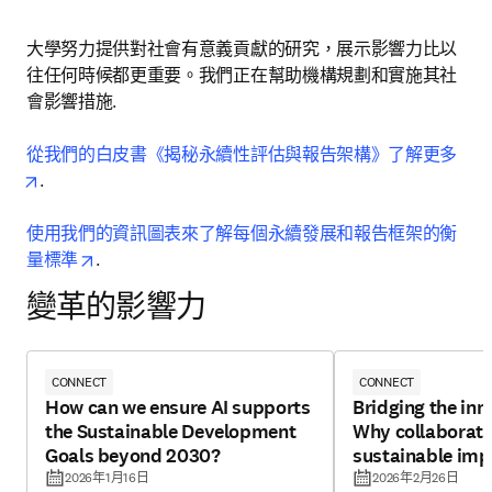
大學努力提供對社會有意義貢獻的研究，展示影響力比以
往任何時候都更重要。我們正在幫助機構規劃和實施其社
會影響措施.

從我們的白皮書《揭秘永續性評估與報告架構》了解更多
opens in new tab/window
.

使用我們的資訊圖表來了解每個永續發展和報告框架的衡
opens in new tab/window
量標準
.
變革的影響力
CONNECT
CONNECT
How can we ensure AI supports
Bridging the inn
the Sustainable Development
Why collaborati
Goals beyond 2030?
sustainable imp
2026年1月16日
2026年2月26日