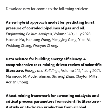
Download now for access to the following articles:
A new hybrid approach model for predicting burst 
pressure of corroded pipelines of gas and oil. 
Engineering Failure Analysis, 
Volume 149, July 2023. 
Haonan Ma, Hantong Wang, Mengying Geng, Yibo Ai, 
Weidong Zhang, Wenyue Zheng.
Data science for building energy efficiency: A 
comprehensive text-mining driven review of scientific 
literature. 
Energy and Buildings
, Volume 242, 1 July 2021. 
Mahmoud M. Abdelrahman, Sicheng Zhan, Clayton Miller, 
Adrian Chong.
A text mining framework for screening catalysts and 
critical process parameters from scientific literature – 
A study on Hydrogen production from alcohol. 