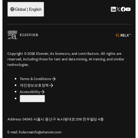
LinkedIn 새
Twitter 
Facebo
YouT
Global | English
ope
Copyright © 2026 Elsevier, its licensors, and contributors. All rights are
reserved, including those for text and data mining, AI training, and similar
technologies.
Terms & Conditions
개인정보보호정책
Accessibility
쿠키 설정
Address: 04345 서울시 용산구 녹사평대로 206 천우빌딩 4층
E-mail:
hskoreainfo@elsevier.com