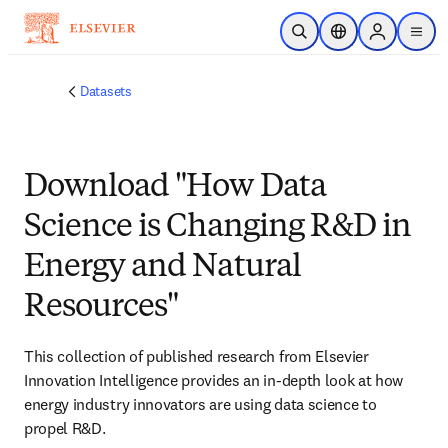
주요 콘텐츠로 건너뛰기
검색 열기
위치 선택기
Sign in to p
menu
Datasets
Download "How Data
Science is Changing R&D in
Energy and Natural
Resources"
This collection of published research from Elsevier 
Innovation Intelligence provides an in-depth look at how 
energy industry innovators are using data science to 
propel R&D.