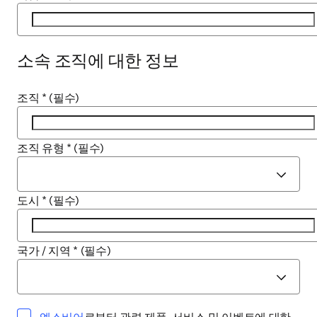
소속 조직에 대한 정보
조직
*
(필수)
조직 유형
*
(필수)
도시
*
(필수)
국가 / 지역
*
(필수)
opens in new tab/window