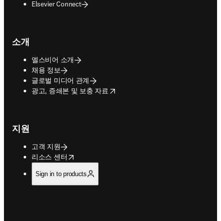
Elsevier Connect
소개
엘스비어 소개
채용 정보
글로벌 미디어 관계
opens in new tab/window
광고, 증쇄본 및 보충 자료
지원
고객 지원
opens in new tab/window
리소스 센터
Sign in to products