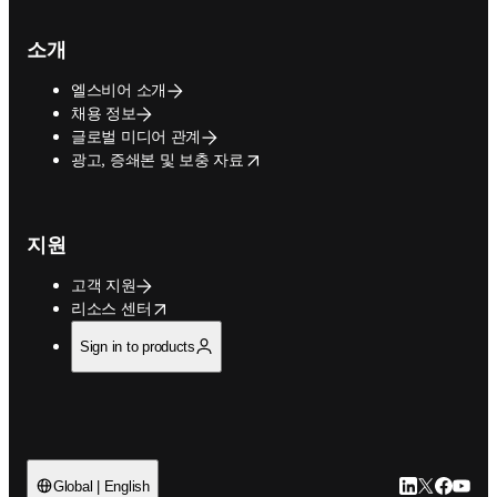
소개
엘스비어 소개
채용 정보
글로벌 미디어 관계
opens in new tab/window
광고, 증쇄본 및 보충 자료
지원
고객 지원
opens in new tab/window
리소스 센터
Sign in to products
LinkedIn 새
Twitter 
Facebo
YouT
Global | English