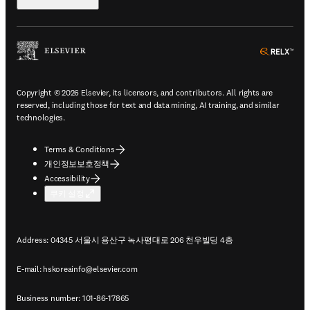
ope
Copyright © 2026 Elsevier, its licensors, and contributors. All rights are
reserved, including those for text and data mining, AI training, and similar
technologies.
Terms & Conditions
개인정보보호정책
Accessibility
쿠키 설정
Address: 04345 서울시 용산구 녹사평대로 206 천우빌딩 4층
E-mail:
hskoreainfo@elsevier.com
Business number: 101-86-17865