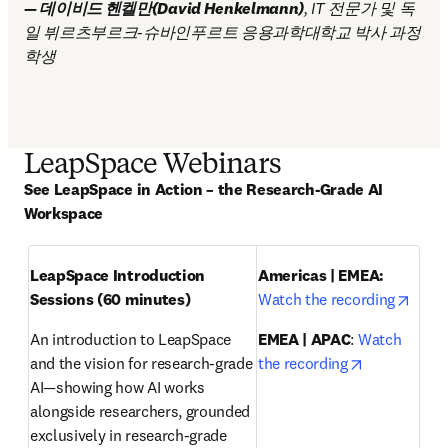
— 데이비드 헨켈만(David Henkelmann)
, IT 전문가 및 독
일 뷔르츠부르크-슈바인푸르트 응용과학대학교 박사 과정 
학생
LeapSpace Webinars
See LeapSpace in Action – the Research-Grade AI 
Workspace
LeapSpace Introduction 
Americas | EMEA: 
opens
Sessions (60 minutes)
Watch the recording
An introduction to LeapSpace 
EMEA | APAC
: 
Watch 
opens in ne
and the vision for research-grade 
the recording
AI—showing how AI works 
alongside researchers, grounded 
exclusively in research-grade 