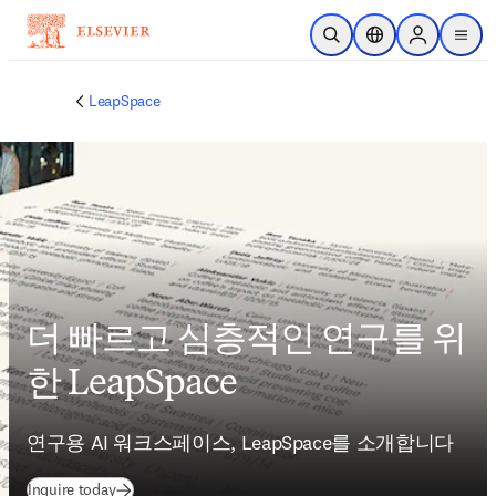
주요 콘텐츠로 건너뛰기
검색 열기
위치 선택기
Sign in to p
menu
LeapSpace
더 빠르고 심층적인 연구를 위
한 LeapSpace
연구용 AI 워크스페이스, LeapSpace를 소개합니다
Inquire today