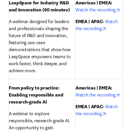
LeapSpace for Industry R&D 
Americas | EMEA:
opens
and Innovation (60 minutes)
Watch the recording
A webinar designed for leaders 
EMEA | APAC:
Watch 
opens in ne
and professionals shaping the 
the recording
future of R&D and innovation, 
featuring use-case 
demonstrations that show how 
LeapSpace empowers teams to 
work faster, think deeper, and 
achieve more.
From policy to practice: 
Americas | EMEA:
opens
Enabling responsible and 
Watch the recording
research-grade AI 
EMEA | APAC:
Watch 
opens in ne
A webinar to explore 
the recording
responsible, research-grade AI. 
An opportunity to gain 