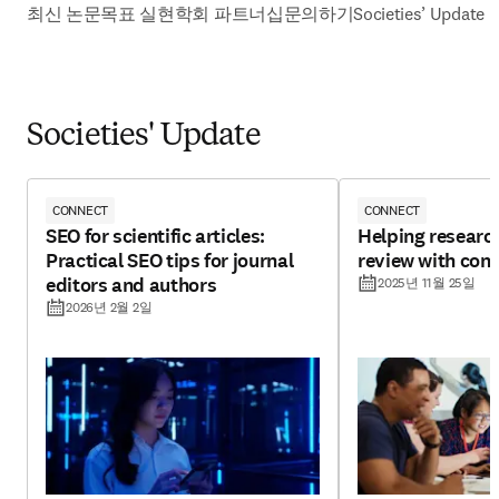
최신 논문
목표 실현
학회 파트너십
문의하기
Societies’ Update
Societies' Update
CONNECT
CONNECT
SEO for scientific articles:
Helping research
Practical SEO tips for journal
review with con
editors and authors
2025년 11월 25일
2026년 2월 2일