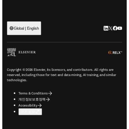
LinkedIn 새
Twitter 
Facebo
YouT
Global | English
ope
Copyright © 2026 Elsevier, its licensors, and contributors. All rights are
reserved, including those for text and data mining, AI training, and similar
technologies.
Terms & Conditions
개인정보보호정책
Accessibility
쿠키 설정