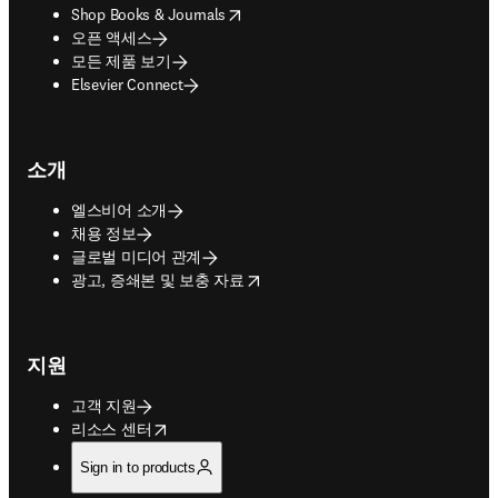
opens in new tab/window
Shop Books & Journals
오픈 액세스
모든 제품 보기
Elsevier Connect
소개
엘스비어 소개
채용 정보
글로벌 미디어 관계
opens in new tab/window
광고, 증쇄본 및 보충 자료
지원
고객 지원
opens in new tab/window
리소스 센터
Sign in to products