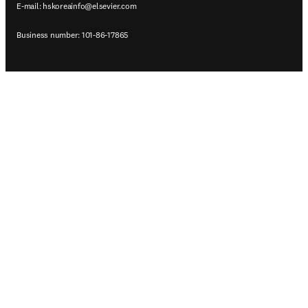
E-mail:
hskoreainfo@elsevier.com
Business number: 101-86-17865