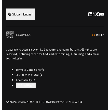
LinkedIn 새
Twitter 
Facebo
YouT
Global | English
ope
Copyright © 2026 Elsevier, its licensors, and contributors. All rights are
reserved, including those for text and data mining, AI training, and similar
technologies.
Terms & Conditions
개인정보보호정책
Accessibility
쿠키 설정
Address: 04345 서울시 용산구 녹사평대로 206 천우빌딩 4층