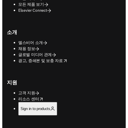
모든 제품 보기
Elsevier Connect
소개
엘스비어 소개
채용 정보
글로벌 미디어 관계
opens in new tab/window
광고, 증쇄본 및 보충 자료
지원
고객 지원
opens in new tab/window
리소스 센터
Sign in to products