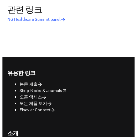
관련 링크
NG Healthcare Summit panel
Footer navigation
유용한 링크
논문 제출
opens in new tab/window
Shop Books & Journals
오픈 액세스
모든 제품 보기
Elsevier Connect
소개