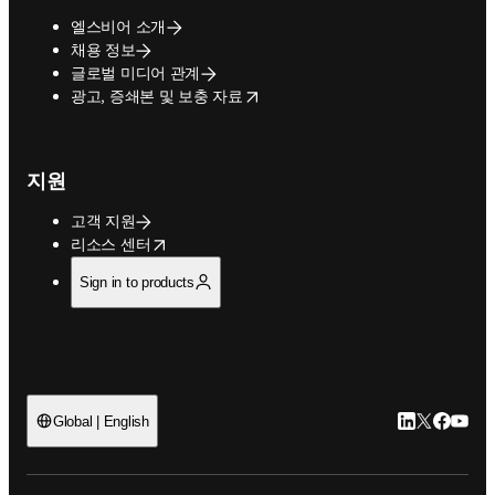
엘스비어 소개
채용 정보
글로벌 미디어 관계
opens in new tab/window
광고, 증쇄본 및 보충 자료
지원
고객 지원
opens in new tab/window
리소스 센터
Sign in to products
LinkedIn 새
Twitter 
Facebo
YouT
Global | English