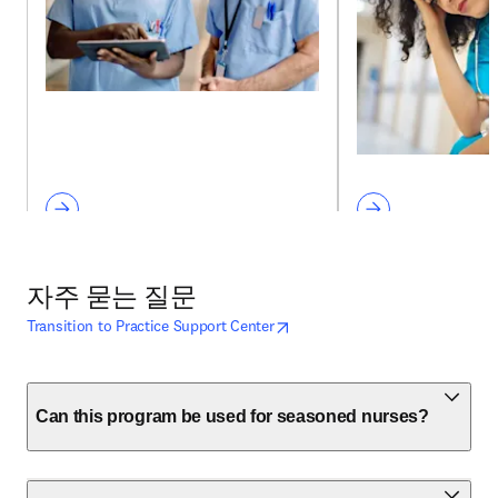
자주 묻는 질문
opens in new tab/window
새 탭/창에서 열기
Transition to Practice Support Center
Can this program be used for seasoned nurses?