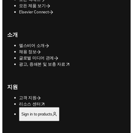
모든 제품 보기
Elsevier Connect
소개
엘스비어 소개
채용 정보
글로벌 미디어 관계
opens in new tab/window
광고, 증쇄본 및 보충 자료
지원
고객 지원
opens in new tab/window
리소스 센터
Sign in to products