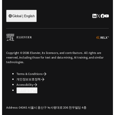
LinkedIn 새
Twitter 
Facebo
YouT
Global | English
ope
Copyright © 2026 Elsevier, its licensors, and contributors. All rights are
reserved, including those for text and data mining, AI training, and similar
technologies.
Terms & Conditions
개인정보보호정책
Accessibility
쿠키 설정
Address: 04345 서울시 용산구 녹사평대로 206 천우빌딩 4층