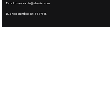
E-mail:
hskoreainfo@elsevier.com
Business number: 101-86-17865