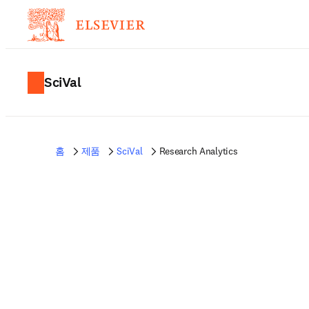
SciVal
홈
제품
SciVal
Research Analytics