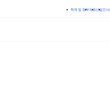
주요 콘텐츠로 건너뛰기
학계 및 정부
의료
산업
인사