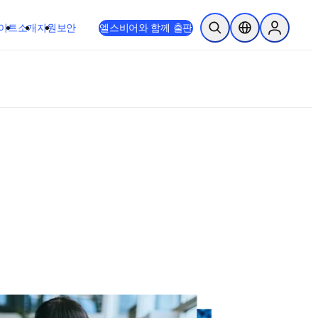
이트
소개
지원
보안
엘스비어와 함께 출판
검색 열기
위치 선택기
Sign in to