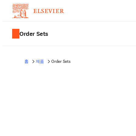
Order Sets
홈
제품
Order Sets