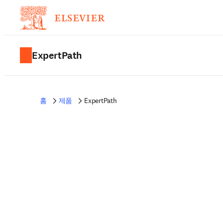
ExpertPath
홈
제품
ExpertPath