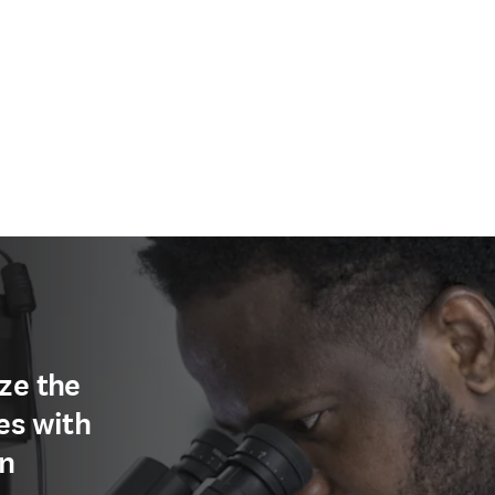
ze the
es with
on