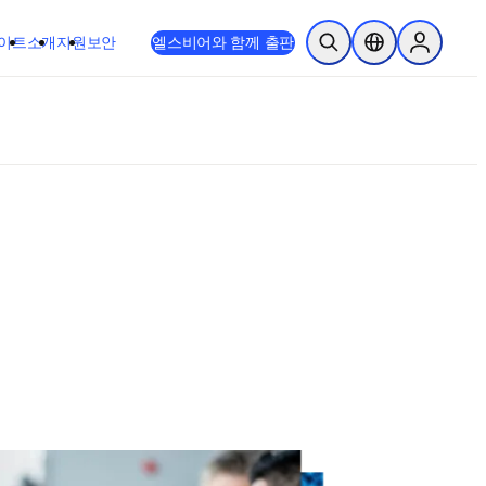
이트
소개
지원
보안
엘스비어와 함께 출판
검색 열기
위치 선택기
Sign in to