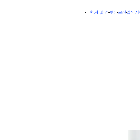
주요 콘텐츠로 건너뛰기
학계 및 정부
의료
산업
인사