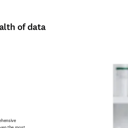
alth of data
ehensive 
even the most 