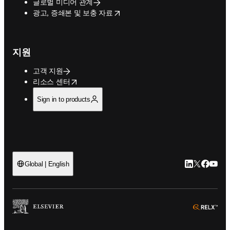
글로벌 미디어 관계
opens in new tab/window
광고, 증쇄본 및 보충 자료
지원
고객 지원
opens in new tab/window
리소스 센터
Sign in to products
LinkedIn 새
Twitter 
Facebo
YouT
Global | English
ope