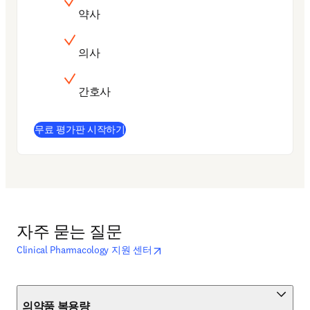
약사
의사
간호사
(
새 탭/창에서 열기
)
무료 평가판 시작하기
자주 묻는 질문
opens in new tab/window
새 탭/창에서 열기
Clinical Pharmacology 지원 센터
의약품 복용량