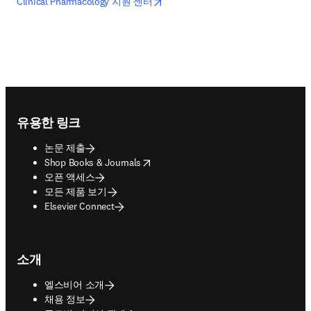
opens in new tab/window
새 탭/창에서 열기
Clinical Pharmacology 지원 센터
Footer navigation
유용한 링크
논문 제출
opens in new tab/window
Shop Books & Journals
오픈 액세스
모든 제품 보기
Elsevier Connect
소개
엘스비어 소개
채용 정보