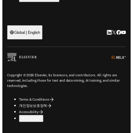
LinkedIn 새
Twitter 
Facebo
YouT
Global | English
ope
Copyright © 2026 Elsevier, its licensors, and contributors. All rights are
reserved, including those for text and data mining, AI training, and similar
technologies.
Terms & Conditions
개인정보보호정책
Accessibility
쿠키 설정