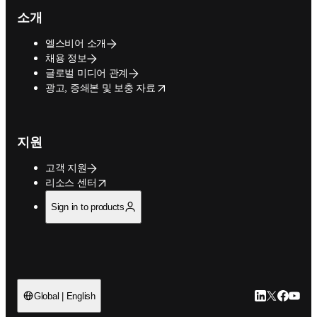
소개
엘스비어 소개
채용 정보
글로벌 미디어 관계
opens in new tab/window
광고, 증쇄본 및 보충 자료
지원
고객 지원
opens in new tab/window
리소스 센터
Sign in to products
LinkedIn 새
Twitter 
Facebo
YouT
Global | English