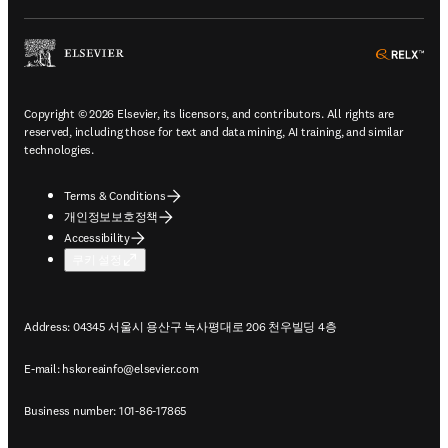
ope
Copyright © 2026 Elsevier, its licensors, and contributors. All rights are
reserved, including those for text and data mining, AI training, and similar
technologies.
Terms & Conditions
개인정보보호정책
Accessibility
쿠키 설정
Address: 04345 서울시 용산구 녹사평대로 206 천우빌딩 4층
E-mail:
hskoreainfo@elsevier.com
Business number: 101-86-17865