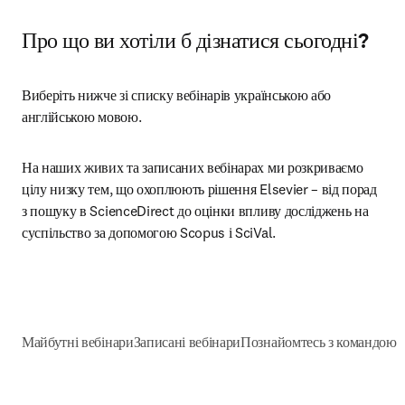
Про що ви хотіли б дізнатися сьогодні?
Виберіть нижче зі списку вебінарів українською або 
англійською мовою.
На наших живих та записаних вебінарах ми розкриваємо 
цілу низку тем, що охоплюють рішення Elsevier – від порад 
з пошуку в ScienceDirect до оцінки впливу досліджень на 
суспільство за допомогою Scopus і SciVal.
Майбутні вебінари
Записані вебінари
Познайомтесь з командою