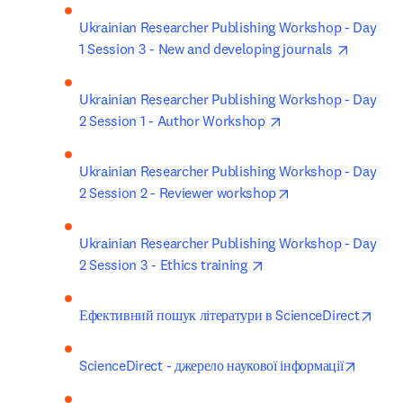
Ukrainian Researcher Publishing Workshop - Day 
opens in
1 Session 3 - New and developing journals 
Ukrainian Researcher Publishing Workshop - Day 
opens in new tab/w
2 Session 1 - Author Workshop 
Ukrainian Researcher Publishing Workshop - Day 
opens in new tab/
2 Session 2 - Reviewer workshop
Ukrainian Researcher Publishing Workshop - Day 
opens in new tab/win
2 Session 3 - Ethics training 
open
Ефективний пошук літератури в ScienceDirect
opens i
ScienceDirect - джерело наукової інформації