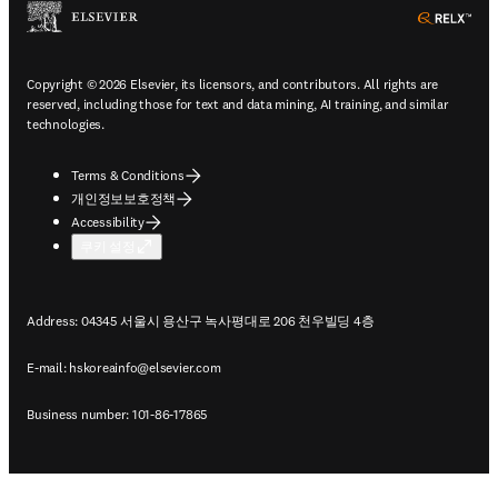
ope
Copyright © 2026 Elsevier, its licensors, and contributors. All rights are
reserved, including those for text and data mining, AI training, and similar
technologies.
Terms & Conditions
개인정보보호정책
Accessibility
쿠키 설정
Address: 04345 서울시 용산구 녹사평대로 206 천우빌딩 4층
E-mail:
hskoreainfo@elsevier.com
Business number: 101-86-17865