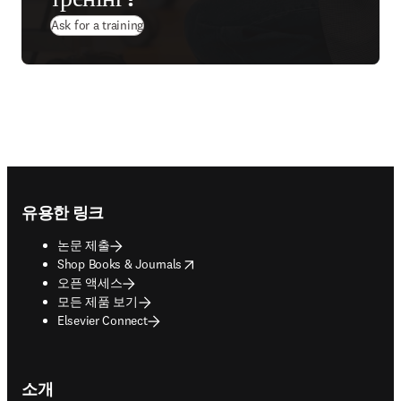
Ask for a training
Footer navigation
유용한 링크
논문 제출
opens in new tab/window
Shop Books & Journals
오픈 액세스
모든 제품 보기
Elsevier Connect
소개