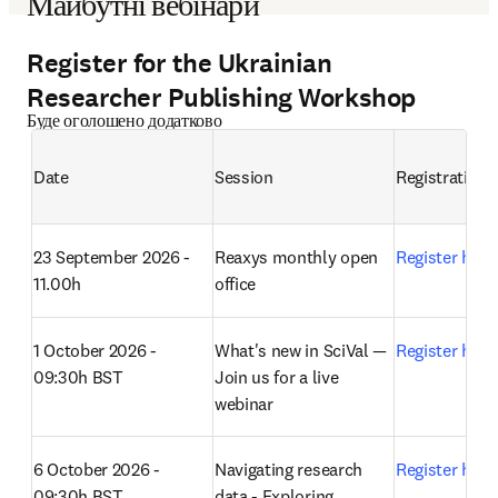
Майбутні вебінари
Register for the Ukrainian
Researcher Publishing Workshop
Буде оголошено додатково
Date
Session
Registration
23 September 2026 - 
Reaxys monthly open 
Register here
11.00h
office 
1 October 2026 - 
What's new in SciVal — 
Register here
09:30h BST
Join us for a live 
webinar 
6 October 2026 - 
Navigating research 
Register here
09:30h BST
data - Exploring 