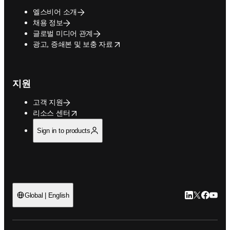
엘스비어 소개
채용 정보
글로벌 미디어 관계
opens in new tab/window
광고, 증쇄본 및 보충 자료
지원
고객 지원
opens in new tab/window
리소스 센터
Sign in to products
LinkedIn 새
Twitter 
Facebo
YouT
Global | English