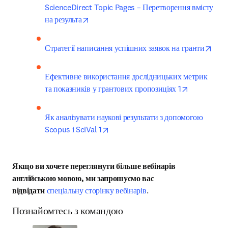
ScienceDirect Topic Pages – Перетворення вмісту 
opens in new tab/window
на результа
open
Стратегії написання успішних заявок на гранти
Ефективне використання дослідницьких метрик 
opens in n
та показників у грантових пропозиціях 1
Як аналізувати наукові результати з допомогою 
opens in new tab/window
Scopus і SciVal 1
Якщо ви хочете переглянути більше вебінарів 
англійською мовою, ми запрошуємо вас 
відвідати 
спеціальну сторінку вебінарів
.
Познайомтесь з командою