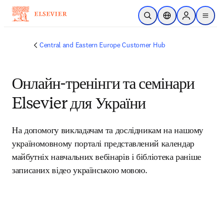
주요 콘텐츠로 건너뛰기
검색 열기
위치 선택기
Sign in to p
menu
Central and Eastern Europe Customer Hub
Онлайн-тренінги та семінари
Elsevier для України
На допомогу викладачам та дослідникам на нашому 
україномовному порталі представлений календар 
майбутніх навчальних вебінарів і бібліотека раніше 
записаних відео українською мовою.