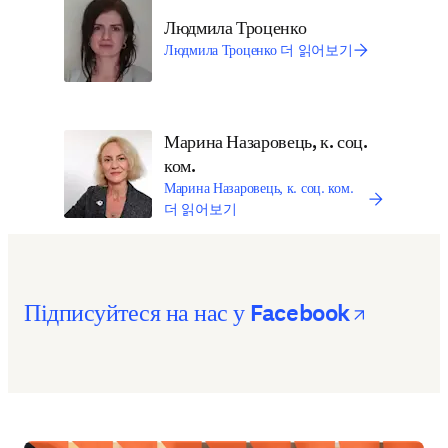
Людмила Троценко
Людмила Троценко 더 읽어보기
Марина Назаровець, к. соц.
ком.
Марина Назаровець, к. соц. ком.
더 읽어보기
opens i
Підписуйтеся на нас у Facebook