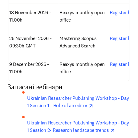
18 November 2026 - 
Reaxys monthly open 
Register here
11.00h
office 
26 November 2026 - 
Mastering Scopus 
Register here
09:30h GMT
Advanced Search 
9 December 2026 - 
Reaxys monthly open 
Register here
11.00h
office 
Записані вебінари
Ukrainian Researcher Publishing Workshop - Day 
opens in new tab/wi
1 Session 1 - Role of an editor 
Ukrainian Researcher Publishing Workshop - Day 
opens in n
1 Session 2- Research landscape trends 