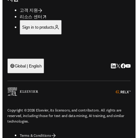
고객 지원
opens in new tab/window
리소스 센터
Sign in to products
LinkedIn 새
Twitter 
Facebo
YouT
Global | English
ope
Copyright © 2026 Elsevier, its licensors, and contributors. All rights are
reserved, including those for text and data mining, AI training, and similar
technologies.
Terms & Conditions