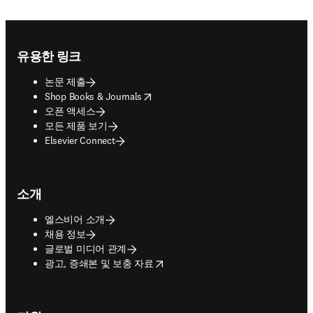
Footer navigation
유용한 링크
논문 제출
opens in new tab/window
Shop Books & Journals
오픈 액세스
모든 제품 보기
Elsevier Connect
소개
엘스비어 소개
채용 정보
글로벌 미디어 관계
opens in new tab/window
광고, 증쇄본 및 보충 자료