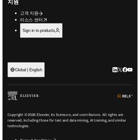
지원
고객 지원
opens in new tab/window
리소스 센터
Sign in to products
LinkedIn 새
Twitter 
Facebo
YouT
Global | English
ope
Copyright © 2026 Elsevier, its licensors, and contributors. All rights are
reserved, including those for text and data mining, AI training, and similar
technologies.