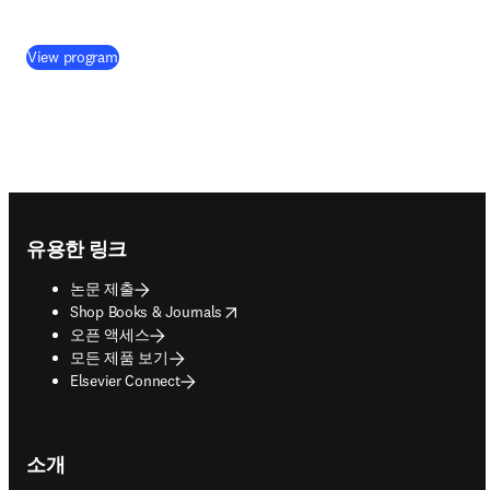
(
새 탭/창에서 열기
)
View program
Footer navigation
유용한 링크
논문 제출
opens in new tab/window
Shop Books & Journals
오픈 액세스
모든 제품 보기
Elsevier Connect
소개