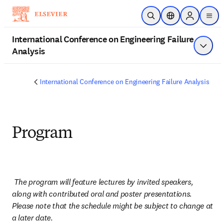
주요 콘텐츠로 건너뛰기
검색 열기
위치 선택기
Sign in to 
men
International Conference on Engineering Failure
Analysis
메뉴 
International Conference on Engineering Failure Analysis
Program
The program will feature lectures by invited speakers, 
along with contributed oral and poster presentations. 
Please note that the schedule might be subject to change at 
a later date.