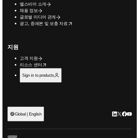
엘스비어 소개
채용 정보
글로벌 미디어 관계
opens in new tab/window
광고, 증쇄본 및 보충 자료
지원
고객 지원
opens in new tab/window
리소스 센터
Sign in to products
LinkedIn 
Twitter 
Faceb
YouT
Global | English