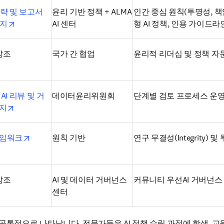
략 및 보고서 
윤리 기반 정책 + ALMA 
인간 중심 원칙(투명성, 책
opens in new tab/window
이지
AI 센터
형 AI 정책, 인용 가이드라
 참조
국가 간 협업 
윤리적 리더십 및 정책 자
AI 리뷰 및 거
데이터윤리위원회
단계별 검토 프로세스 운영 
opens in new tab/window
지
opens in new tab/window
레임워크
원칙 기반
연구 무결성(Integrity) 
 참조
AI 및 데이터 거버넌스 
커뮤니티 우선AI 거버넌스
센터
공통적으로 나타납니다. 전문가들은 AI 정책 수립 과정에 학생, 교