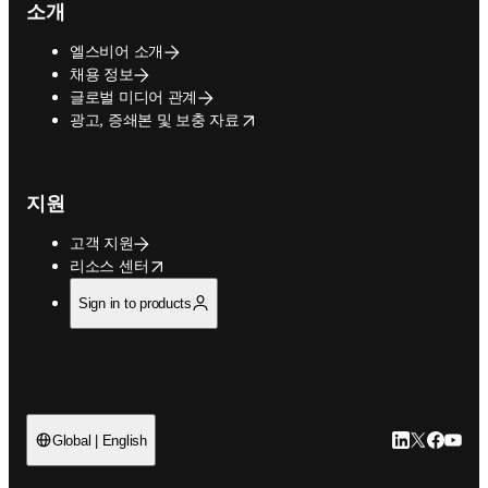
소개
엘스비어 소개
채용 정보
글로벌 미디어 관계
opens in new tab/window
광고, 증쇄본 및 보충 자료
지원
고객 지원
opens in new tab/window
리소스 센터
Sign in to products
LinkedIn 새
Twitter 
Facebo
YouT
Global | English