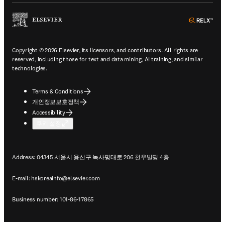
ope
Copyright © 2026 Elsevier, its licensors, and contributors. All rights are
reserved, including those for text and data mining, AI training, and similar
technologies.
Terms & Conditions
개인정보보호정책
Accessibility
쿠키 설정
Address: 04345 서울시 용산구 녹사평대로 206 천우빌딩 4층
E-mail:
hskoreainfo@elsevier.com
Business number: 101-86-17865