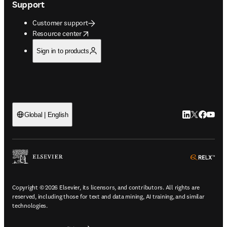
Support
Customer support
opens in new tab/window
Resource center
Sign in to products
LinkedIn open
Twitter ope
Facebook
YouTub
Global | English
ope
Copyright © 2026 Elsevier, its licensors, and contributors. All rights are
reserved, including those for text and data mining, AI training, and similar
technologies.