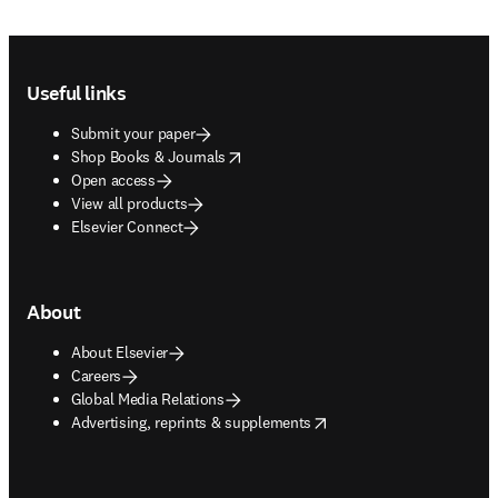
Footer navigation
Useful links
Submit your paper
opens in new tab/window
Shop Books & Journals
Open access
View all products
Elsevier Connect
About
About Elsevier
Careers
Global Media Relations
opens in new tab/window
Advertising, reprints & supplements