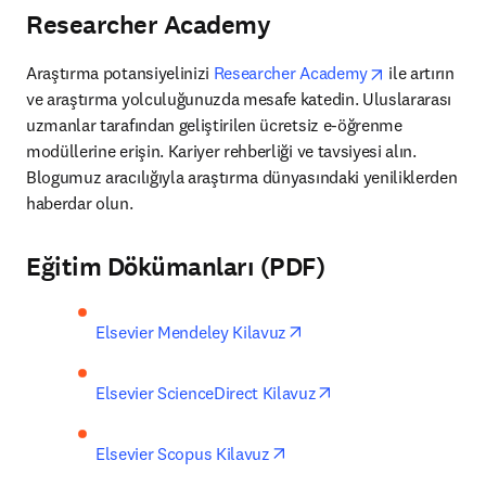
Researcher Academy
opens in new
Araştırma potansiyelinizi 
Researcher Academy
 ile artırın 
ve araştırma yolculuğunuzda mesafe katedin. Uluslararası 
uzmanlar tarafından geliştirilen ücretsiz e-öğrenme 
modüllerine erişin. Kariyer rehberliği ve tavsiyesi alın. 
Blogumuz aracılığıyla araştırma dünyasındaki yeniliklerden 
haberdar olun.
Eğitim Dökümanları (PDF)
opens in new tab/windo
Elsevier Mendeley Kilavuz
opens in new tab/wi
Elsevier ScienceDirect Kilavuz
opens in new tab/window
Elsevier Scopus Kilavuz