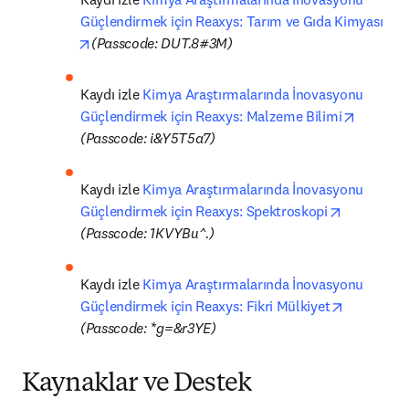
Güçlendirmek için Reaxys: Tarım ve Gıda Kimyası 
opens in new tab/window
(Passcode: DUT.8#3M)
Kaydı izle 
Kimya Araştırmalarında İnovasyonu 
opens i
Güçlendirmek için Reaxys: Malzeme Bilimi
(Passcode: i&Y5T5a7)
Kaydı izle 
Kimya Araştırmalarında İnovasyonu 
opens in n
Güçlendirmek için Reaxys: Spektroskopi
(Passcode: 1KVYBu^.)
Kaydı izle 
Kimya Araştırmalarında İnovasyonu 
opens in 
Güçlendirmek için Reaxys: Fikri Mülkiyet
(Passcode: *g=&r3YE)
Kaynaklar ve Destek