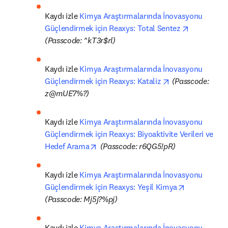
Kaydı izle 
Kimya Araştırmalarında İnovasyonu 
opens in n
Güçlendirmek için Reaxys: Total Sentez 
(Passcode: ^kT3r$rl)
Kaydı izle 
Kimya Araştırmalarında İnovasyonu 
opens in new ta
Güçlendirmek için Reaxys: Kataliz 
(Passcode: 
z@mUE7%?)
Kaydı izle 
Kimya Araştırmalarında İnovasyonu 
Güçlendirmek için Reaxys: Biyoaktivite Verileri ve 
opens in new tab/window
Hedef Arama
(Passcode: r6QG5!pR)
Kaydı izle 
Kimya Araştırmalarında İnovasyonu 
opens in ne
Güçlendirmek için Reaxys: Yeşil Kimya
(Passcode: Mj5j?%pj)
Kaydı izle 
Kimya Araştırmalarında İnovasyonu 