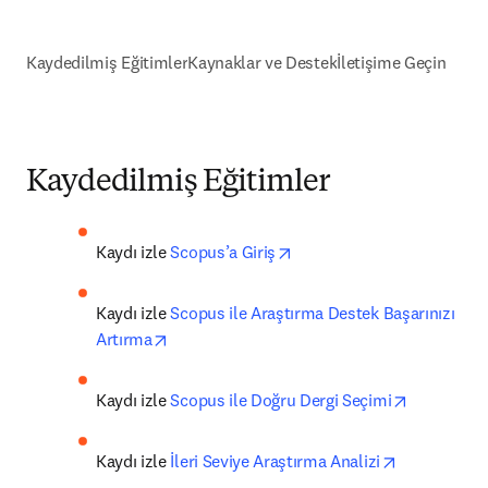
Kaydedilmiş Eğitimler
Kaynaklar ve Destek
İletişime Geçin
Kaydedilmiş Eğitimler
opens in new tab/window
Kaydı izle 
Scopus’a Giriş
Kaydı izle 
Scopus ile Araştırma Destek Başarınızı 
opens in new tab/window
Artırma
opens in 
Kaydı izle 
Scopus ile Doğru Dergi Seçimi
opens in ne
Kaydı izle 
İleri Seviye Araştırma Analizi