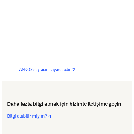
opens in new tab/window
ANKOS sayfasını ziyaret edin
Daha fazla bilgi almak için bizimle iletişime geçin
opens in new tab/window
Bilgi alabilir miyim?