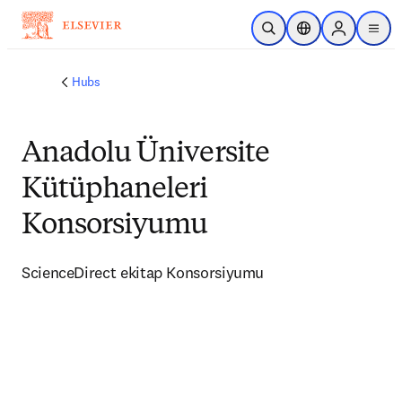
Skip to main content
Open Search
Location Selector
Sign in to p
menu
Hubs
Anadolu Üniversite
Kütüphaneleri
Konsorsiyumu
ScienceDirect ekitap Konsorsiyumu