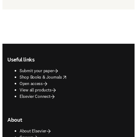
Footer navigation
Useful links
Submit your paper
opens in new tab/window
Shop Books & Journals
Open access
View all products
Elsevier Connect
About
About Elsevier