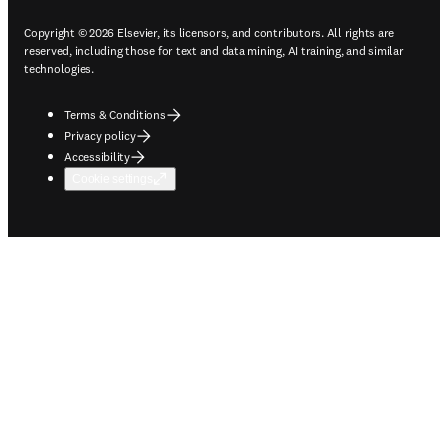
Copyright © 2026 Elsevier, its licensors, and contributors. All rights are
reserved, including those for text and data mining, AI training, and similar
technologies.
Terms & Conditions
Privacy policy
Accessibility
Cookie settings