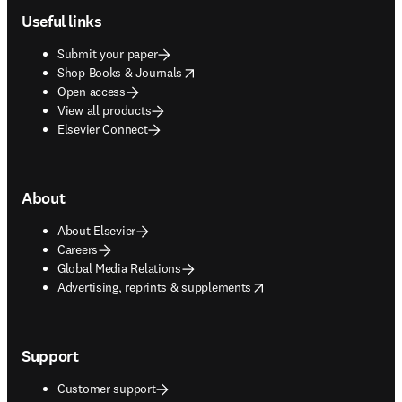
Useful links
Submit your paper
opens in new tab/window
Shop Books & Journals
Open access
View all products
Elsevier Connect
About
About Elsevier
Careers
Global Media Relations
opens in new tab/window
Advertising, reprints & supplements
Support
Customer support