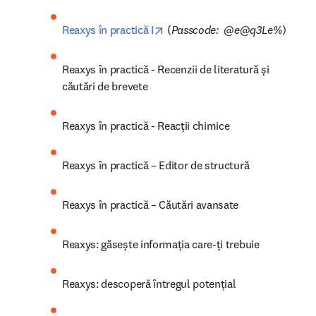
opens in new tab/window
Reaxys în practică I
 (
Passcode:  @e@q3Le%
)
Reaxys în practică - Recenzii de literatură și 
căutări de brevete
Reaxys în practică - Reacții chimice
Reaxys în practică – Editor de structură
Reaxys în practică – Căutări avansate
Reaxys: găsește informația care-ți trebuie
Reaxys: descoperă întregul potențial