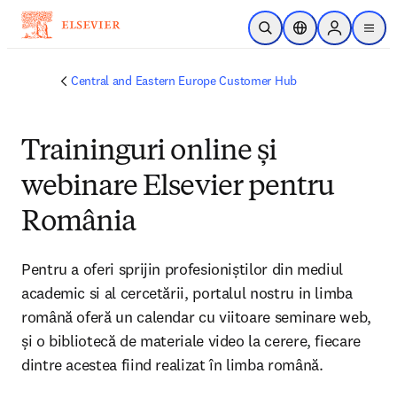
Skip to main content
Open Search
Location Selector
Sign in to p
menu
Central and Eastern Europe Customer Hub
Traininguri online și
webinare Elsevier pentru
România
Pentru a oferi sprijin profesioniștilor din mediul 
academic si al cercetării, portalul nostru in limba 
română oferă un calendar cu viitoare seminare web, 
și o bibliotecă de materiale video la cerere, fiecare 
dintre acestea fiind realizat în limba română.