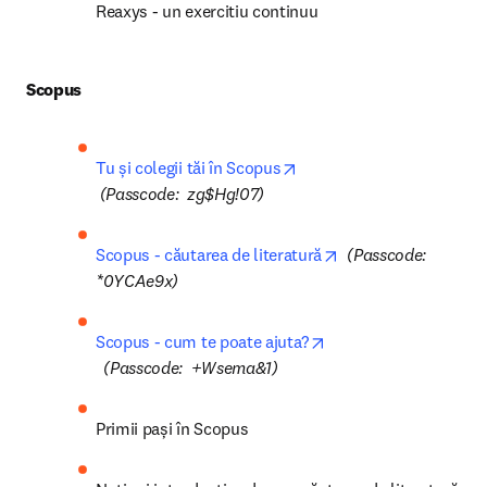
Reaxys - un exercitiu continuu
Scopus
Tu și colegii tăi în Scopus
opens in new tab/window
(Passcode:  zg$Hg!07)
opens in new tab/w
Scopus - căutarea de literatură
(Passcode: 
*0YCAe9x)
Scopus - cum te poate ajuta?
opens in new tab/window
(Passcode:  +Wsema&1)
Primii pași în Scopus