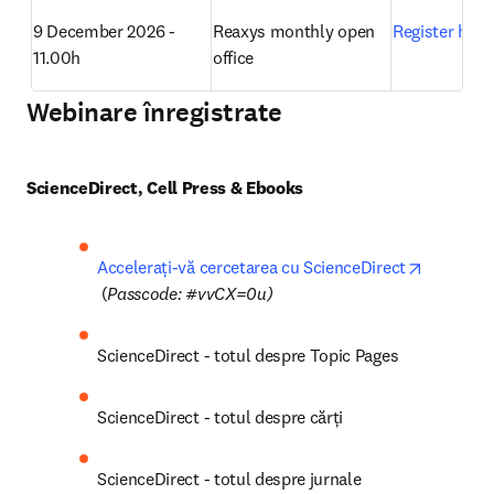
9 December 2026 - 
Reaxys monthly open 
Register here
11.00h
office 
Webinare înregistrate
ScienceDirect, Cell Press & Ebooks
Accelerați-vă cercetarea cu ScienceDirect
opens in new tab/window
 (
Passcode: #vvCX=0u)
ScienceDirect - totul despre Topic Pages
ScienceDirect - totul despre cărți
ScienceDirect - totul despre jurnale