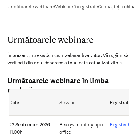
Următoarele webinare
Webinare înregistrate
Cunoașteți echipa
Următoarele webinare
În prezent, nu există niciun webinar live viitor. Vă rugăm să 
verificați din nou, deoarece site-ul este actualizat zilnic. 
Următoarele webinare în limba
engleză
Date
Session
Registration
23 September 2026 - 
Reaxys monthly open 
Register here
11.00h
office 