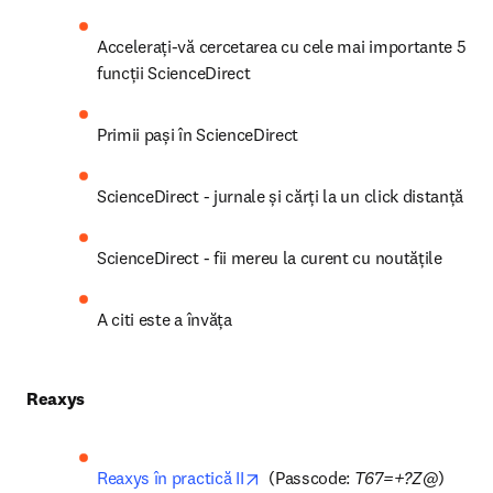
Accelerați-vă cercetarea cu cele mai importante 5 
funcții ScienceDirect
Primii pași în ScienceDirect
ScienceDirect - jurnale și cărți la un click distanță
ScienceDirect - fii mereu la curent cu noutățile
A citi este a învăța
Reaxys
opens in new tab/window
Reaxys în practică II
  (Passcode: 
T67=+?Z@
)