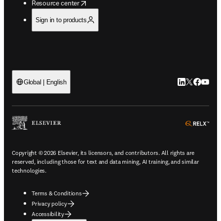
opens in new tab/window
Resource center
Sign in to products
LinkedIn open
Twitter ope
Facebook
YouTub
Global | English
ope
Copyright © 2026 Elsevier, its licensors, and contributors. All rights are
reserved, including those for text and data mining, AI training, and similar
technologies.
Terms & Conditions
Privacy policy
Accessibility