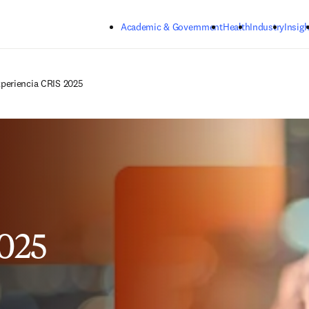
Skip to main content
Academic & Government
Health
Industry
Insigh
periencia CRIS 2025
025