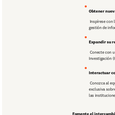
Obtener nuev
 Inspírese con líderes de pensamiento y colegas que compartirán sus experiencias y mejores prácticas en 
gestión de inf
Expandir su r
 Conecte con una comunidad global de usuarios y expertos en Sistemas de Gestión de la Información de 
Investigación (
Interactuar c
 Conozca al equipo de Pure (el sistema CRIS de Elsevier), comparta sus opiniones y acceda a información 
exclusiva sobre
las institucion
Fomente el intercambi