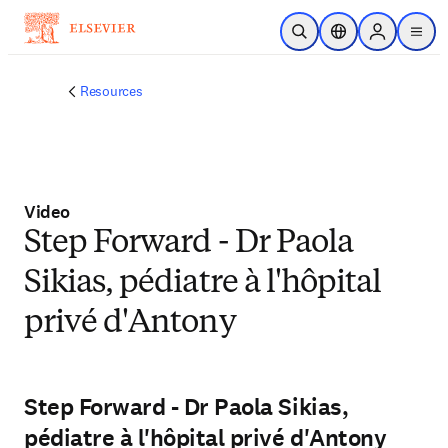
주요 콘텐츠로 건너뛰기
검색 열기
위치 선택기
Sign in to p
menu
Resources
Video
Step Forward - Dr Paola
Sikias, pédiatre à l'hôpital
privé d'Antony
Step Forward - Dr Paola Sikias,
pédiatre à l'hôpital privé d'Antony
재생