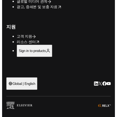
글로벌 미디어 관계
opens in new tab/window
광고, 증쇄본 및 보충 자료
지원
고객 지원
opens in new tab/window
리소스 센터
Sign in to products
LinkedIn 새
Twitter 
Facebo
YouT
Global | English
ope