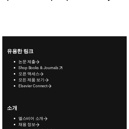
Footer navigation
유용한 링크
논문 제출
opens in new tab/window
Shop Books & Journals
오픈 액세스
모든 제품 보기
Elsevier Connect
소개
엘스비어 소개
채용 정보