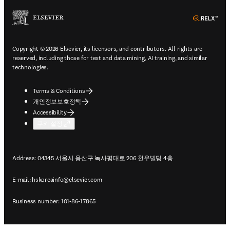
ope
Copyright © 2026 Elsevier, its licensors, and contributors. All rights are
reserved, including those for text and data mining, AI training, and similar
technologies.
Terms & Conditions
개인정보보호정책
Accessibility
쿠키 설정
Address: 04345 서울시 용산구 녹사평대로 206 천우빌딩 4층
E-mail:
hskoreainfo@elsevier.com
Business number: 101-86-17865