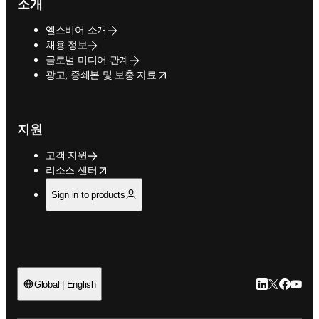
소개
엘스비어 소개
채용 정보
글로벌 미디어 관계
opens in new tab/window
광고, 증쇄본 및 보충 자료
지원
고객 지원
opens in new tab/window
리소스 센터
Sign in to products
LinkedIn 새
Twitter 
Facebo
YouT
Global | English