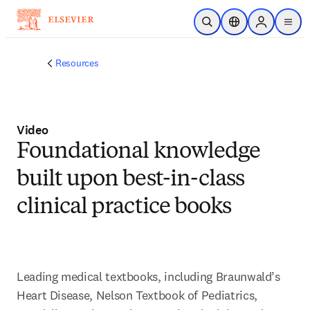
주요 콘텐츠로 건너뛰기
검색 열기
위치 선택기
Sign in to p
menu
Resources
Video
Foundational knowledge
built upon best-in-class
clinical practice books
Leading medical textbooks, including Braunwald’s 
Heart Disease, Nelson Textbook of Pediatrics, 