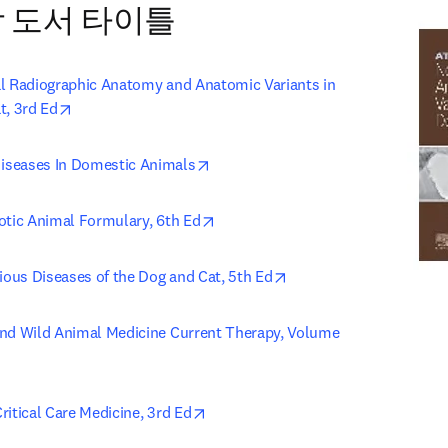
학 도서 타이틀
l Radiographic Anatomy and Anatomic Variants in 
opens in new tab/window
t, 3rd Ed
opens in new tab/window
seases In Domestic Animals
opens in new tab/window
otic Animal Formulary, 6th Ed
opens in new tab/wind
tious Diseases of the Dog and Cat, 5th Ed
nd Wild Animal Medicine Current Therapy, Volume 
new tab/window
opens in new tab/window
ritical Care Medicine, 3rd Ed