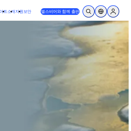
이트
소개
지원
보안
엘스비어와 함께 출판
검색 열기
위치 선택기
Sign in to