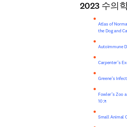
2023 수의
Atlas of Norma
the Dog and Ca
Autoimmune Di
Carpenter’s Ex
Greene’s Infec
Fowler’s Zoo a
opens in 
10
Small Animal C