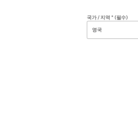
국가 / 지역
*
(필수)
이름
*
(필수)
성
*
(필수)
직장 이메일 주소
*
(필수
직업 목록
*
(필수)