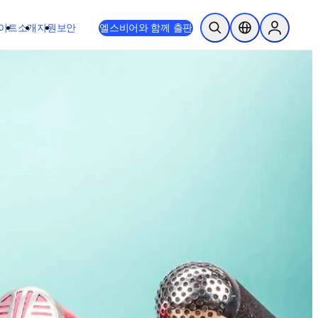
이트
소개
지원
보안
엘스비어와 함께 출판
검색 열기
위치 선택기
Sign in to