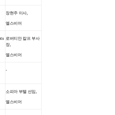
장현주 이사,
엘스비어
ts 
로버티안 칼프 부사
장,
엘스비어
-
소피아 부텔 선임,
엘스비어