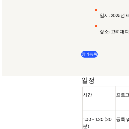
일시: 2025년 6
장소: 고려대학
(
새 탭/창에서 열
참가등록
일정
시간
프로
1:00 – 1:30 (30
등록 
분)