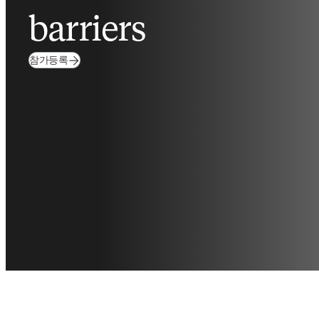
barriers
(
새 탭/창에서 열기
)
참가등록