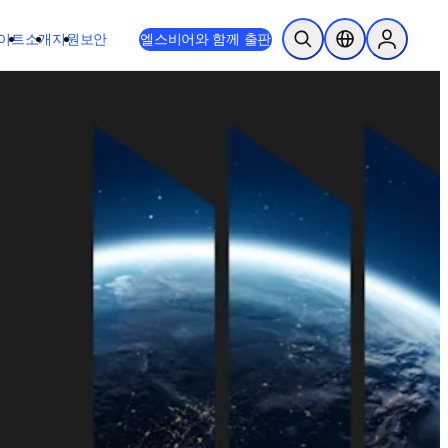
이트
소개
지원
보안
엘스비어와 함께 출판
검색 열기
위치 선택기
Sign in to