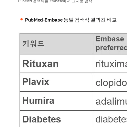
PubMed 검색식을 Embase에서 그대로 검색
PubMed-Embase 동일 검색식 결과값 비교