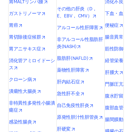
opens in new tab/window
o
胃MALTリンパ腫
消化不良
その他の肝炎（D，
opens in new tab/window
ガストリノーマ
下血・血便
opens in new tab
E、EBV， CMV）
opens in new tab/window
open
胃癌
便秘症
opens in new 
アルコール性肝障害
opens in new tab/window
o
胃切除後症候群
腸音異常
非アルコール性脂肪肝
opens in new tab/window
炎(NASH)
opens in new tab/window
o
胃アニサキス症
筋性防御
opens in new tab/
脂肪肝(NAFLD)
消化管アミロイドーシ
経管栄養患
opens in new tab/window
ス
opens in new tab/wi
薬物性肝障害
open
肝腫大
opens in new tab/window
クローン病
opens in new tab/wind
肝内結石症
門脈圧亢進
opens in new tab/window
潰瘍性大腸炎
opens in new tab/wind
急性肝不全
o
腹水貯留
非特異性多発性小腸潰
opens in new tab/
自己免疫性肝炎
腹部血管雑
opens in new tab/window
瘍症
opens in new 
原発性胆汁性胆管炎
腸間膜動脈
opens in new tab/window
感染性腸炎
opens in new tab/window
肝硬変
膵臓の石灰