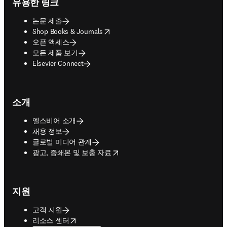
유용한 링크
논문 제출
opens in new tab/window
Shop Books & Journals
오픈 액세스
모든 제품 보기
Elsevier Connect
소개
엘스비어 소개
채용 정보
글로벌 미디어 관계
opens in new tab/window
광고, 증쇄본 및 보충 자료
지원
고객 지원
opens in new tab/window
리소스 센터