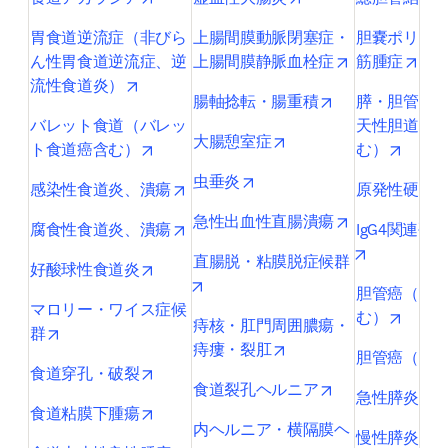
胃食道逆流症（非びら
上腸間膜動脈閉塞症・
胆嚢ポリー
opens in new 
open
ん性胃食道逆流症、逆
上腸間膜静脈血栓症
筋腫症
opens in new tab/window
流性食道炎）
opens in new ta
腸軸捻転・腸重積
膵・胆管合
バレット食道（バレッ
天性胆道拡
opens in new tab/wind
大腸憩室症
opens in new tab/window
opens 
ト食道癌含む）
む）
opens in new tab/window
虫垂炎
opens in new tab/window
感染性食道炎、潰瘍
原発性硬化
opens in new 
急性出血性直腸潰瘍
opens in new tab/window
腐食性食道炎、潰瘍
IgG4関連硬
opens in n
直腸脱・粘膜脱症候群
opens in new tab/window
好酸球性食道炎
opens in new tab/window
胆管癌（肝
マロリー・ワイス症候
opens 
む）
痔核・肛門周囲膿瘍・
opens in new tab/window
群
opens in new tab/wind
痔瘻・裂肛
胆管癌（遠
opens in new tab/window
食道穿孔・破裂
opens in new ta
食道裂孔ヘルニア
o
急性膵炎
opens in new tab/window
食道粘膜下腫瘍
内ヘルニア・横隔膜ヘ
o
慢性膵炎