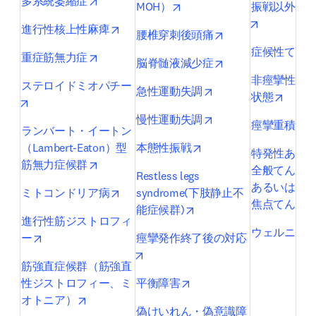
opens in new tab/window
多系統萎縮症
opens in new tab/window
MOH）
振戦以外の
opens in n
opens in new tab/window
進行性核上性麻痺
opens in new tab/
腰椎穿刺後頭痛
症候性てん
opens in new tab/window
重症筋無力症
opens in new tab/
脳脊髄液減少症
非痙攣性て
ステロイドミオパチー
opens in new tab/wi
急性運動失調
opens 
状態
opens in new tab/window
opens in new tab/wi
慢性運動失調
痙攣重積発
ランバート・イートン
opens in new tab/wind
（Lambert-Eaton）型
本態性振戦
特発性ある
opens in new tab/window
筋無力症候群
全般てんか
Restless legs 
あるいはself-
opens in new tab/window
ミトコンドリア病
syndrome(下肢静止不
焦点てんか
opens in new tab/window
能症候群)
進行性筋ジストロフィ
ウェルニッ
opens in new tab/window
ー
痙攣発作終了後の対応
opens in new tab/window
筋強直症候群（筋強直
opens in new tab/window
性ジストロフィー、ミ
平衡障害
opens in new tab/window
オトニア）
偽けいれん・偽意識障