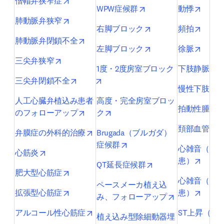
opens in new tab/window
僧帽弁狭窄症
opens in new tab/wind
opens 
WPW症候群
動悸
opens in new tab/window
肺動脈弁狭窄
opens in new tab/wi
opens 
右脚ブロック
頻拍
opens in new tab/window
肺動脈弁閉鎖不全
opens in new tab/wi
opens 
左脚ブロック
徐脈
opens in new tab/window
三尖弁狭窄
1度・2度房室ブロック
下肢静脈怒
opens in new tab/window
opens in new tab/window
三尖弁閉鎖不全
慢性下肢動
人工心臓弁植込み患者
高度・完全房室ブロッ
拍動性腫瘤
opens in new tab/window
opens in new tab/window
のフォローアップ
ク
頚部血管雑
opens in new tab/window
弁膜症の外科的治療
Brugada（ブルガダ）
opens in new tab/window
症候群
心雑音（先
opens in new tab/window
心筋炎
opens 
患）
opens in new tab/wi
QT延長症候群
opens in new tab/window
肥大型心筋症
心雑音（後
ペースメーカ植え込
opens in new tab/window
opens 
拡張型心筋症
患）
opens in new 
み、フォローアップ
opens in new tab/window
アルコール性心筋症
ST上昇（心
植え込み型除細動器埋