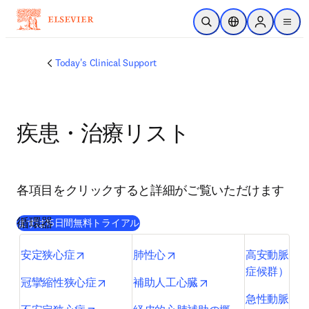
주요 콘텐츠로 건너뛰기
검색 열기
위치 선택기
Sign in to p
menu
Today's Clinical Support
疾患・治療リスト
各項目をクリックすると詳細がご覧いただけます
循環器
(
새 탭/창에서 열기
)
まずは15日間無料トライアル
opens in new tab/window
opens in new tab/window
安定狭心症
肺性心
高安動脈炎
o
症候群）
opens in new tab/window
opens in new tab/wi
冠攣縮性狭心症
補助人工心臓
急性動脈閉