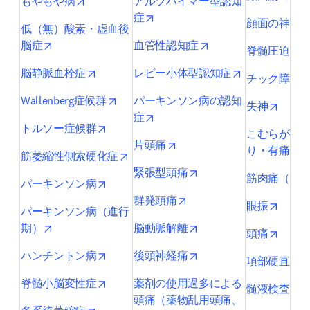
opens in new tab/window
もやもや病
アルツハイマー型認知
opens in new tab/window
症
顔面の神経
低（無）酸素・虚血後
opens in new tab/window
opens in new tab/wi
脳症
血管性認知症
脊髄圧迫所
opens in new tab/window
opens in new 
脳静脈血栓症
レビー小体型認知症
チック障害
opens in new tab/window
Wallenberg症候群
パーキンソン病の認知
opens 
失神
opens in new tab/window
症
opens in new tab/window
トルソー症候群
こむらがえ
opens in new tab/window
片頭痛
り・有痛性
opens in new tab/window
筋萎縮性側索硬化症
opens in new tab/wind
緊張型頭痛
筋肉痛（全
opens in new tab/window
パーキンソン病
opens in new tab/window
群発頭痛
opens 
眼振
パーキンソン病（進行
opens in new tab/window
opens in new tab/wind
期）
脳動脈解離
opens 
頭痛
opens in new tab/window
opens in new tab/wind
ハンチントン病
後頭神経痛
o
項部硬直
opens in new tab/window
脊髄小脳変性症
薬剤の使用過多による
o
髄液検査
頭痛（薬物乱用頭痛、