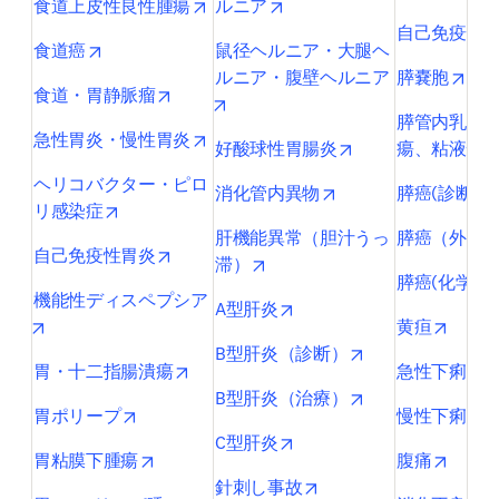
opens in new tab/window
opens in new tab/window
食道上皮性良性腫瘍
ルニア
自己免疫性
opens in new tab/window
食道癌
鼠径ヘルニア・大腿ヘ
open
ルニア・腹壁ヘルニア
膵嚢胞
opens in new tab/window
食道・胃静脈瘤
opens in new tab/window
膵管内乳頭
opens in new tab/window
急性胃炎・慢性胃炎
opens in new tab/
好酸球性胃腸炎
瘍、粘液性
ヘリコバクター・ピロ
opens in new tab/wi
消化管内異物
膵癌(診断)
opens in new tab/window
リ感染症
肝機能異常（胆汁うっ
膵癌（外科
opens in new tab/window
自己免疫性胃炎
opens in new tab/window
滞）
膵癌(化学療
機能性ディスペプシア
opens in new tab/window
A型肝炎
opens in new tab/window
opens 
黄疸
opens in new tab
B型肝炎（診断）
opens in new tab/window
o
胃・十二指腸潰瘍
急性下痢
opens in new tab
B型肝炎（治療）
opens in new tab/window
o
胃ポリープ
慢性下痢
opens in new tab/window
C型肝炎
opens in new tab/window
opens 
胃粘膜下腫瘍
腹痛
opens in new tab/wind
針刺し事故