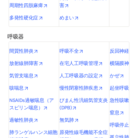
opens in new tab/window
opens in new tab/window
周期性四肢麻痺
害
opens in new tab/window
opens in new tab/window
多発性硬化症
めまい
呼吸器
opens in new tab/window
opens in new tab/window
間質性肺炎
呼吸不全
反回神経麻
opens in new tab/window
opens in new ta
放射線肺障害
在宅人工呼吸管理
横隔膜神経
opens in new tab/window
opens in new ta
opens 
気管支喘息
人工呼吸器の設定
かぜ
opens in new tab/window
opens in new ta
o
咳喘息
慢性閉塞性肺疾患
起坐呼吸
o
NSAIDs過敏喘息（ア
びまん性汎細気管支炎
急性咳嗽
opens in new tab/window
opens in new tab/window
スピリン喘息）
(DPB)
opens 
窒息
opens in new tab/window
opens in new tab/window
過敏性肺炎
無気肺
o
呼吸停止
肺ランゲルハンス細胞
原発性線毛機能不全症
孤立性肺結