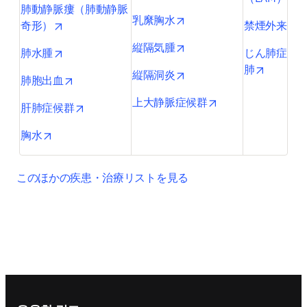
肺動静脈瘻（肺動静脈
opens in new tab/window
乳縻胸水
opens in new tab/window
o
奇形）
禁煙外来
opens in new tab/window
縦隔気腫
opens in new tab/window
肺水腫
じん肺症・
opens in
肺
opens in new tab/window
縦隔洞炎
opens in new tab/window
肺胞出血
opens in new tab/
上大静脈症候群
opens in new tab/window
肝肺症候群
opens in new tab/window
胸水
このほかの疾患・治療リストを見る
Footer navigation