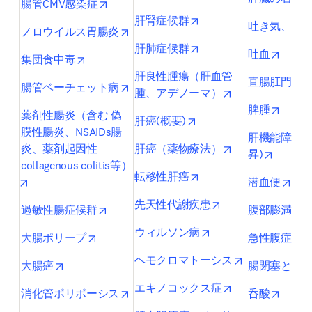
opens in new tab/window
腸管CMV感染症
opens in new tab/wind
肝腎症候群
吐き気、嘔
opens in new tab/window
ノロウイルス胃腸炎
opens in new tab/wind
肝肺症候群
opens 
吐血
opens in new tab/window
集団食中毒
肝良性腫瘍（肝血管
直腸肛門部
opens in new tab/window
腸管ベーチェット病
opens in new ta
腫、アデノーマ）
opens 
脾腫
薬剤性腸炎（含む 偽
opens in new tab/windo
肝癌(概要)
膜性腸炎、NSAIDs腸
肝機能障害(AS
opens in new ta
炎、薬剤起因性
肝癌（薬物療法）
opens i
昇)
collagenous colitis等）
opens in new tab/wind
転移性肝癌
opens in new tab/window
open
潜血便
opens in new tab/
先天性代謝疾患
opens in new tab/window
過敏性腸症候群
腹部膨満・
opens in new tab/wi
ウィルソン病
opens in new tab/window
o
大腸ポリープ
急性腹症
opens in new 
ヘモクロマトーシス
opens in new tab/window
大腸癌
腸閉塞とイ
opens in new ta
エキノコックス症
opens in new tab/window
opens 
消化管ポリポーシス
呑酸