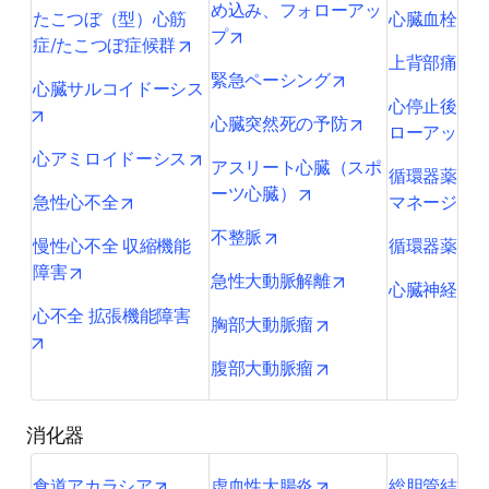
め込み、フォローアッ
たこつぼ（型）心筋
心臓血栓（
opens in new tab/window
プ
opens in new tab/window
症/たこつぼ症候群
o
上背部痛
opens in new tab/
緊急ペーシング
心臓サルコイドーシス
心停止後の
opens in new tab/window
opens in new ta
心臓突然死の予防
ローアップ
opens in new tab/window
心アミロイドーシス
アスリート心臓（スポ
循環器薬大
opens in new tab/wind
ーツ心臓）
opens in new tab/window
急性心不全
マネージメ
opens in new tab/window
不整脈
慢性心不全 収縮機能
循環器薬の
opens in new tab/window
障害
opens in new tab/
急性大動脈解離
心臓神経症
心不全 拡張機能障害
opens in new tab/wi
胸部大動脈瘤
opens in new tab/window
opens in new tab/wi
腹部大動脈瘤
消化器
opens in new tab/window
opens in new tab/wi
食道アカラシア
虚血性大腸炎
総胆管結石