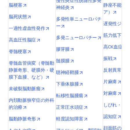
慢性炎症性脱髄性多発
opens in new tab/window
脳梗塞
静座不能（
opens in new tab/window
神経炎
opens 
ア）
opens in new tab/window
脳死状態
多発性単ニューロパチ
遅発性ジス
opens in new tab/window
ー
opens in new tab/window
一過性虚血性発作
o
筋力低下
opens in new 
多発ニューロパチー
opens in new tab/window
高血圧性脳症
o
高CK血症
opens in new tab/window
膠芽腫
opens in new tab/window
脊髄梗塞
opens 
振戦
opens in new tab/window
髄膜腫
脊髄血管病変（脊髄動
o
静脈奇形、硬膜外・硬
反射異常
opens in new tab/wind
聴神経鞘腫
opens in new tab/window
膜下血腫、など）
open
片麻痺
opens in new tab/wind
下垂体腺腫
opens in new tab/window
未破裂脳動脈瘤
open
対麻痺
opens in new tab/wi
転移性脳腫瘍
内頚動脈狭窄症の外科
しびれ・感
opens in new tab/window
opens in new tab/wi
的治療
正常圧水頭症
open
認知症
opens in new tab/window
opens in new tab/wi
脳動静脈奇形
軽度認知障害
顔面筋の麻