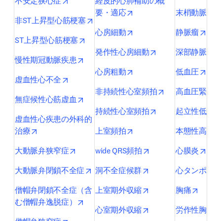
opens in new tab/window
不安定狭心症
経皮的心肺補助の概
opens in new tab/window
要・適応
末梢動脈疾患(
opens in new tab/window
非ST上昇型心筋梗塞
opens in new tab/window
open
心房細動
静脈瘤
opens in new tab/window
ST上昇型心筋梗塞
opens in new tab/
発作性心房細動
深部静脈血
opens in new tab/window
慢性期冠動脈疾患
opens in new tab/window
open
心房粗動
低血圧
opens in new tab/window
虚血性心不全
opens in new ta
非持続性心室頻拍
高血圧緊急
opens in new tab/window
無症候性心筋虚血
opens in new tab/
持続性心室頻拍
起立性低血
虚血性心疾患の外科的
opens in new tab/window
opens in new tab/window
治療
上室頻拍
本態性高血
opens in new tab/window
opens in new tab/wi
open
大動脈弁狭窄症
wide QRS頻拍
心膜炎
opens in new tab/window
opens in new tab/wi
大動脈弁閉鎖不全症
洞不全症候群
心タンポナ
opens in new tab/wi
opens 
僧帽弁閉鎖不全症（含
上室期外収縮
胸痛
opens in new tab/window
む僧帽弁逸脱症）
opens in new tab/wi
心室期外収縮
労作性胸痛