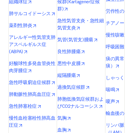
opens in new tab/window
組織球症
候群(Kartagener症候
opens in new tab/window
群)
労作性の呼
opens in new tab/window
肺サルコイドーシス
急性気管支炎・急性細
チアノーゼ
opens in new tab/window
薬剤性肺炎
opens in new tab/window
気管支炎
o
慢性咳嗽
アレルギー性気管支肺
opens in new tab
気管(気管支)腫瘍
アスペルギルス症
o
呼吸困難
opens in new tab/window
opens in new tab/wind
(ABPA)
良性肺腫瘍
痰の異常（
opens in new tab/wind
好酸球性多発血管炎性
悪性中皮腫
opens 
痰）
opens in new tab/window
肉芽腫症
opens in new tab/window
縦隔腫瘍
しゃっくり
opens in new tab/window
急性呼吸窮迫症候群
opens in new tab/wi
過換気症候群
opens 
喘鳴
opens in new tab/window
肺動脈性肺高血圧症
肺胞低換気症候群およ
opens 
嗄声
opens in new tab/window
opens in new 
急性肺塞栓症
びCO2ナルコーシス
輸血後の肺
opens in new tab/window
慢性血栓塞栓性肺高血
気胸
opens in new tab/window
圧症
リンパ脈管
opens in new tab/window
血胸
op
（LAM）