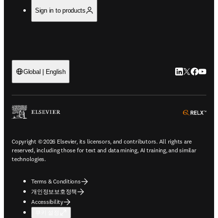
Sign in to products
LinkedIn 새
Twitter 
Facebo
YouT
Global | English
ope
Copyright © 2026 Elsevier, its licensors, and contributors. All rights are
reserved, including those for text and data mining, AI training, and similar
technologies.
Terms & Conditions
개인정보보호정책
Accessibility
쿠키 설정