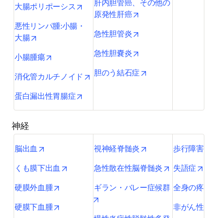
肝内胆管癌、その他の
opens in new tab/window
大腸ポリポーシス
opens in new tab/wind
原発性肝癌
悪性リンパ腫:小腸・
opens in new tab/wind
急性胆管炎
opens in new tab/window
大腸
opens in new tab/wind
急性胆嚢炎
opens in new tab/window
小腸腫瘍
opens in new tab/wi
胆のう結石症
opens in new tab/window
消化管カルチノイド
opens in new tab/window
蛋白漏出性胃腸症
神経
opens in new tab/window
opens in new tab/wi
脳出血
視神経脊髄炎
歩行障害、
opens in new tab/window
opens in new 
open
くも膜下出血
急性散在性脳脊髄炎
失語症
opens in new tab/window
硬膜外血腫
ギラン・バレー症候群
全身の疼痛
opens in new tab/window
opens in new tab/window
硬膜下血腫
非がん性慢