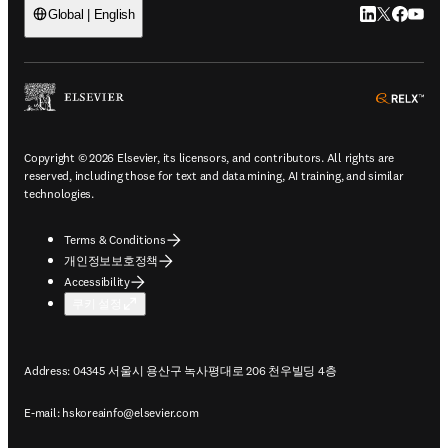
LinkedIn 새
Twitter 
Facebo
YouT
Global | English
ope
Copyright © 2026 Elsevier, its licensors, and contributors. All rights are
reserved, including those for text and data mining, AI training, and similar
technologies.
Terms & Conditions
개인정보보호정책
Accessibility
쿠키 설정
Address: 04345 서울시 용산구 녹사평대로 206 천우빌딩 4층
E-mail:
hskoreainfo@elsevier.com