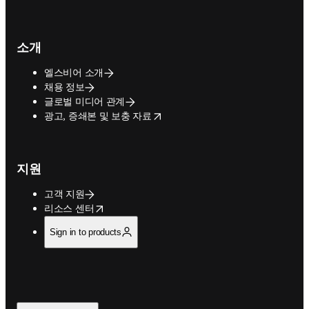
소개
엘스비어 소개
채용 정보
글로벌 미디어 관계
opens in new tab/window
광고, 증쇄본 및 보충 자료
지원
고객 지원
opens in new tab/window
리소스 센터
Sign in to products