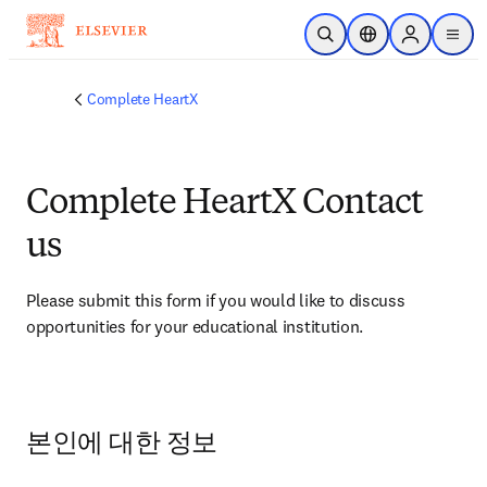
주요 콘텐츠로 건너뛰기
검색 열기
위치 선택기
Sign in to p
menu
Complete HeartX
Complete HeartX Contact
us
Please submit this form if you would like to discuss 
opportunities for your educational institution.
본인에 대한 정보